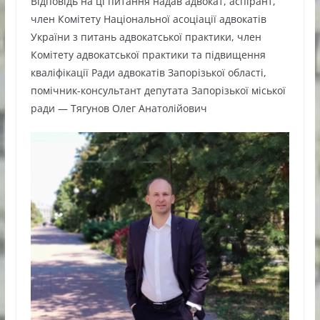
Відповідь на ці питання надав адвокат, аспірант,
член Комітету Національної асоціації адвокатів
України з питань адвокатської практики, член
Комітету адвокатської практики та підвищення
кваліфікації Ради адвокатів Запорізької області,
помічник-консультант депутата Запорізької міської
ради — Тягунов Олег Анатолійович