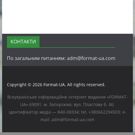
КОНТАКТИ
По загальним питанням: adm@format-ua.com
Copyright © 2026
Format-UA
. All rights reserved.
Всеукраїнське інформаційне інтернет видання «FORMAT-
UA» 69091, м. Запоріжжя, вул. Пластова б. 46;
ідентифікатор медіа — R40-06934; tel. +380662294503; e-
mail: adm@format-ua.com