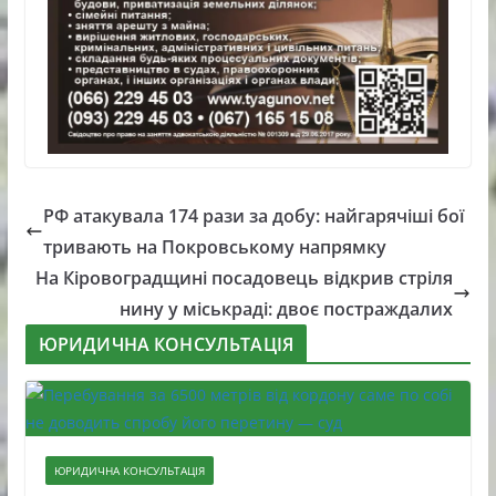
РФ атакувала 174 рази за добу: найгарячіші бої
тривають на Покровському напрямку
На Кіровоградщині посадовець відкрив стріля
нину у міськраді: двоє постраждалих
ЮРИДИЧНА КОНСУЛЬТАЦІЯ
ЮРИДИЧНА КОНСУЛЬТАЦІЯ