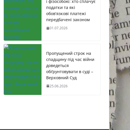
і фізособою: хто сплачує
податки та які
обов’язкові платежі
передбачені законом
01.07.2026
Пропущений строк на
спадщину під час війни
доведеться
обґрунтовувати в суді –
Верховний Суд
25.06.2026