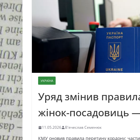
УКРАЇНА
Уряд змінив правила
жінок-посадовиць 
11.05.2026
В'ячеслав Семенюк
КМУ оновив правила перетину кордону: части