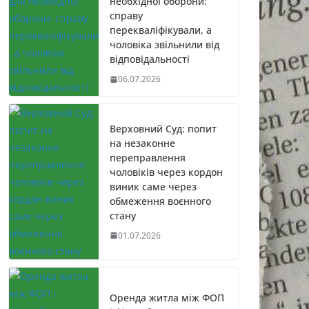
необхідної оборони:
справу
перекваліфікували, а
чоловіка звільнили від
відповідальності
06.07.2026
Верховний Суд: попит
на незаконне
переправлення
чоловіків через кордон
виник саме через
обмеження воєнного
стану
01.07.2026
Оренда житла між ФОП