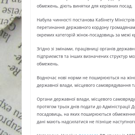
обмежень, діють винятки для керівних посад.
Набула чинності постанова Кабінету Міністрі
перетинання державного кордону громадянами
окремих категорій жінок-посадовиць за межі кр
Згідно зі змінами, працівниці органів держав
підприємств та інших визначених структур м
обмежень.
Водночас нові норми не поширюються на жінок
державної влади, місцевого самоврядування т
Органи державної влади, місцевого самоврядув
протягом трьох днів подати до Адміністрації
посадовиць, на яких поширюються обмеження щ
дані мають надсилатися не пізніше наступного