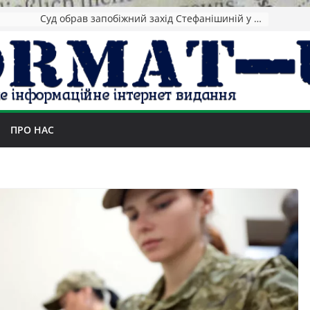
Зеленський повідомив про ураження нафтозаводів РФ за понад 1300 км від фронту
ПРО НАС