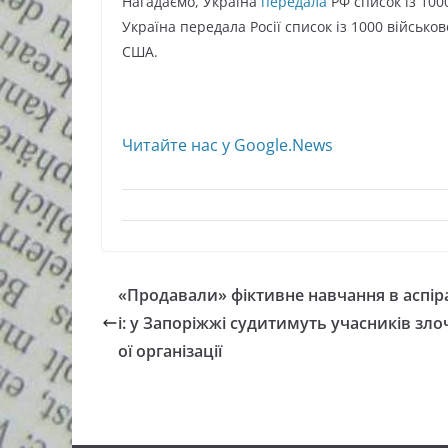
Нагадаємо, Україна
передала
РФ список із 100
Україна передала Росії список із 1000 військ
США.
Читайте нас у Google.News
«Продавали» фіктивне навчання в аспір
і: у Запоріжжі судитимуть учасників зл
ої організації