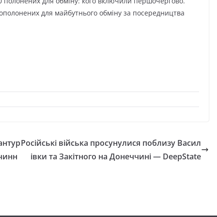
0 полонених для обміну: кого включили першочергово.
овополонених для майбутнього обміну за посередництва
антур
Російські війська просунулися поблизу Васил
очинн
івки та Закітного на Донеччині — DeepState