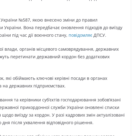
в України №587, якою внесено зміни до правил
 України. Вона передбачає оновлення підходів до виїзду
аїни під час дії воєнного стану,
повідомляє
ДПСУ.
ної влади, органів місцевого самоврядування, державних
ожуть перетинати державний кордон без додаткових
, які обіймають ключові керівні посади в органах
а на державних підприємствах.
ання та керівники суб’єктів господарювання зобов’язані
 Державної прикордонної служби України оновлені списки
одо виїзду за кордон. У разі кадрових змін актуалізовані
 дня після ухвалення відповідного рішення.