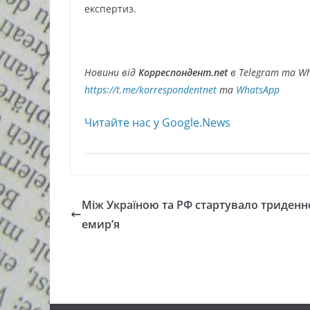
експертиз.
Новини від
Корреспондент.net
в Telegram та Wh
https://t.me/korrespondentnet
та
WhatsApp
Читайте нас у Google.News
Між Україною та РФ стартувало триденн
емир’я