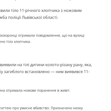
явили тіло 11-річного хлопчика з ножовим
ба поліції Львівської області.
воохоронці отримали повідомлення, що на вулиці
ено тіло хлопчика.
иявили на тілі дитини колото-різану рану, яка,
бу загиблого встановлено — ним виявився 11-
ина отримала ножове поранення в живіт.
таттею про умисне вбивство. Призначено низку