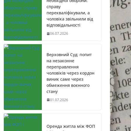
необхідної оборони:
справу
перекваліфікували, а
чоловіка звільнили від
відповідальності
06.07.2026
Верховний Суд: попит
на незаконне
переправлення
чоловіків через кордон
виник саме через
обмеження воєнного
стану
01.07.2026
Оренда житла між ФОП