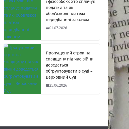
і фізособою: хто сплачує
податки та які
обов’язкові платежі
передбачені законом
01.07.2026
Пропущений строк на
спадщину під час війни
доведеться
обґрунтовувати в суді –
Верховний Суд
25.06.2026