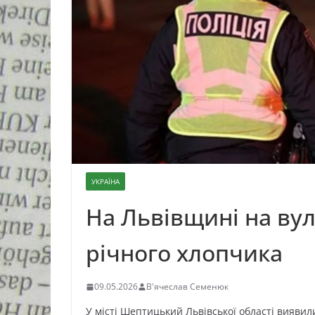
УКРАЇНА
На Львівщині на вул
річного хлопчика
09.05.2026
В'ячеслав Семенюк
У місті Шептицький Львівської області виявил