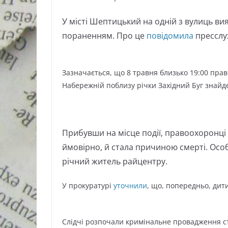
У місті Шептицький на одній з вулиць ви
пораненням. Про це
повідомила
пресслуж
Зазначається, що 8 травня близько 19:00 пра
Набережній поблизу річки Західний Буг знайд
Прибувши на місце події, правоохоронці в
ймовірно, й стала причиною смерті. Осо
річний житель райцентру.
У прокуратурі
уточнили
, що, попередньо, дит
Слідчі розпочали кримінальне провадження с