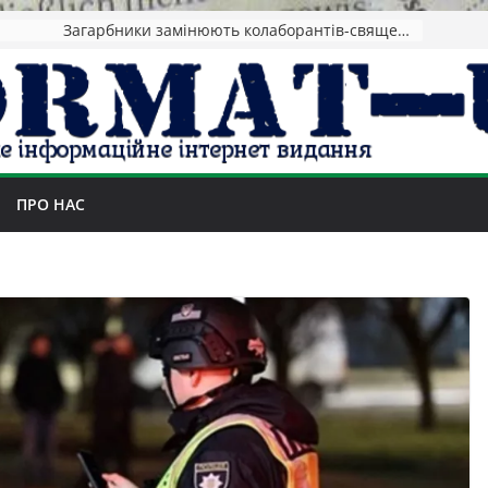
Загарбники замінюють колаборантів-священників в окупації: завозять представників духовенства з РФ
ПРО НАС