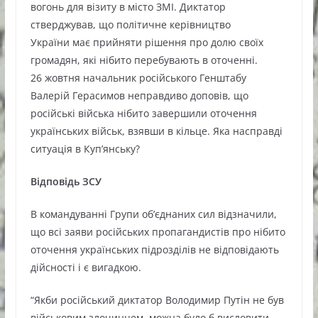
вогонь для візиту в місто ЗМІ. Диктатор
стверджував, що політичне керівництво
України має прийняти рішення про долю своїх
громадян, які нібито перебувають в оточенні.
26 жовтня начальник російського Генштабу
Валерій Герасимов неправдиво доповів, що
російські війська нібито завершили оточення
українських військ, взявши в кільце. Яка насправді
ситуація в Куп’янську?
Відповідь ЗСУ
В командуванні Групи об’єднаних сил відзначили,
що всі заяви російських пропагандистів про нібито
оточення українських підрозділів не відповідають
дійсності і є вигадкою.
“Якби російський диктатор Володимир Путін не був
військовим злочинцем, можна було б висловити