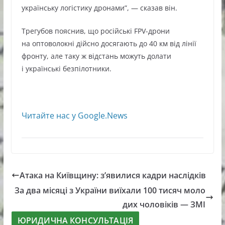
українську логістику дронами”, — сказав він.
Трегубов пояснив, що російські FPV-дрони
на оптоволокні дійсно досягають до 40 км від лінії
фронту, але таку ж відстань можуть долати
і українські безпілотники.
Читайте нас у Google.News
Атака на Київщину: з’явилися кадри наслідків
За два місяці з України виїхали 100 тисяч моло
дих чоловіків — ЗМІ
ЮРИДИЧНА КОНСУЛЬТАЦІЯ