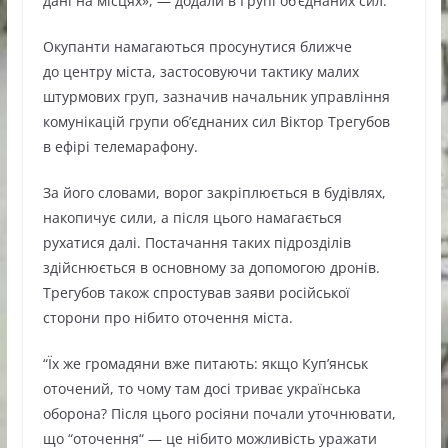
дані на місцях», — додали в Групі об’єднаних сил.
Окупанти намагаються просунутися ближче
до центру міста, застосовуючи тактику малих
штурмових груп, зазначив начальник управління
комунікацій групи об’єднаних сил Віктор Трегубов
в ефірі телемарафону.
За його словами, ворог закріплюється в будівлях,
накопичує сили, а після цього намагається
рухатися далі. Постачання таких підрозділів
здійснюється в основному за допомогою дронів.
Трегубов також спростував заяви російської
сторони про нібито оточення міста.
“Їх же громадяни вже питають: якщо Куп’янськ
оточений, то чому там досі триває українська
оборона? Після цього росіяни почали уточнювати,
що “оточення“ — це нібито можливість уражати