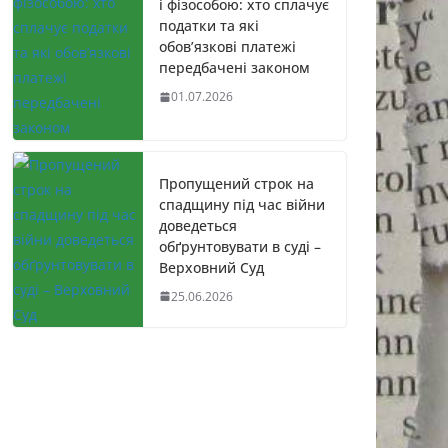
і фізособою: хто сплачує
податки та які
обов’язкові платежі
передбачені законом
01.07.2026
Пропущений строк на
спадщину під час війни
доведеться
обґрунтовувати в суді –
Верховний Суд
25.06.2026