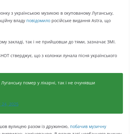
лонку з українською музикою в окупованому Луганську,
аційну владу
повідомило
російське видання Astra, що
ому закладі, так і не прийшовши до тями, зазначає ЗМІ.
HOT стверджує, що з колонки лунала пісня українського
 Луганську помер у лікарні, так і не очунявши
 24, 2025
ішов вулицею разом із дружиною,
побачив музичну
а виявилась замінованою. В результаті необачного вчинку