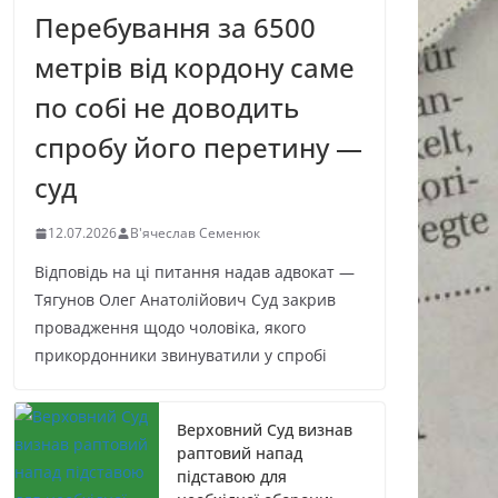
Перебування за 6500
метрів від кордону саме
по собі не доводить
спробу його перетину —
суд
12.07.2026
В'ячеслав Семенюк
Відповідь на ці питання надав адвокат —
Тягунов Олег Анатолійович Суд закрив
провадження щодо чоловіка, якого
прикордонники звинуватили у спробі
Верховний Суд визнав
раптовий напад
підставою для