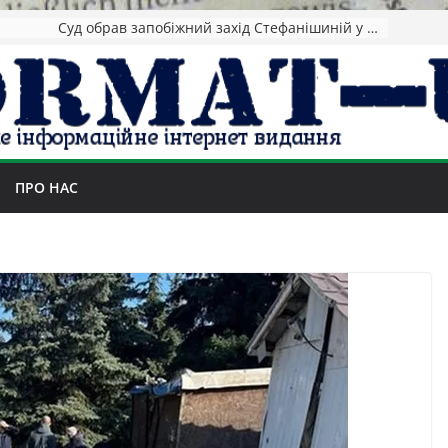
Зеленський повідомив про ураження нафтозаводів РФ за понад 1300 км від фронту
ПРО НАС