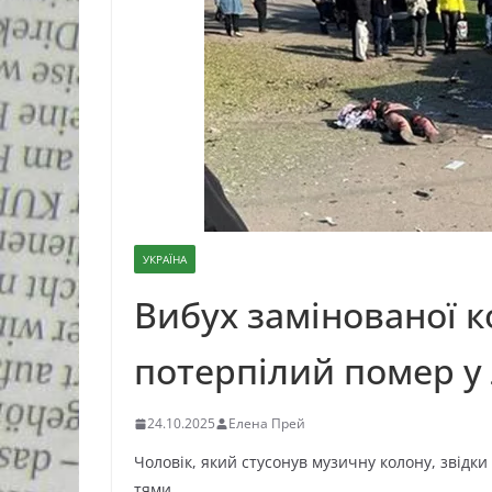
УКРАЇНА
Вибух замінованої к
потерпілий помер у 
24.10.2025
Елена Прей
Чоловік, який стусонув музичну колону, звідк
тями.