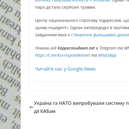
пара дістала серйозні травми.
Центр національного спротиву підкреслив, що
цьому інциденті. Однак напередодні в окупован
завданням яких є
створення фальшивих доказі
Новини від
Корреспондент.net
в Telegram та Wh
https://t.me/korrespondentnet
та
WhatsApp
Читайте нас у Google.News
Україна та НАТО випробували систему 
дії КАБам