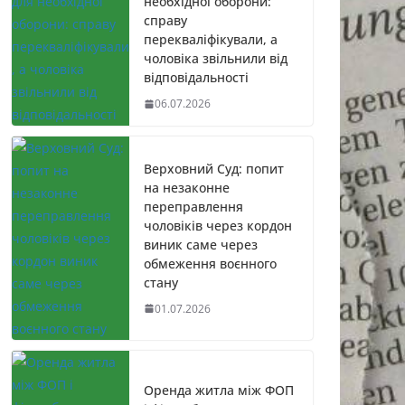
необхідної оборони:
справу
перекваліфікували, а
чоловіка звільнили від
відповідальності
06.07.2026
Верховний Суд: попит
на незаконне
переправлення
чоловіків через кордон
виник саме через
обмеження воєнного
стану
01.07.2026
Оренда житла між ФОП