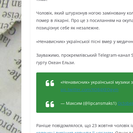
Чоловік, який штурхонув ногою заміновану ко
помер в лікарні. Про це з посиланням на окуп
позиціонує себе як незалежне.
«Ненависник» української пісні вмер у медичн
Зауважимо, прокремлівський Telegram-канал S
гурту Океан Ельзи.
«Ненависник» української музики з
pic.twitter.com/XO84XEOgvm
— Максим (@lipcansmaks1)
October
Раніше повідомлялося, що 23 жовтня чоловік 
колонку і вирішив копнути її носаком
. Однак т