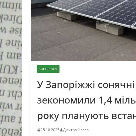
ЗАПОРІЖЖЯ
У Запоріжжі сонячні
зекономили 1,4 міль
року планують вста
15.10.2025
Дмитро Носов