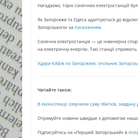
Нагадаємо, торік сонячних електростанцій бул
Як Запоріжжя та Одеса адаптуються до відклю
Запорізького» за
посиланням
.
Сонячна електростанція — це інженерна спор
на електричну енергію. Такі станції сприяють
Удари КАБів по Запоріжжю: очільник Запорізь
Читайте також:
В екоінспекції озвучили суму збитків, завдану 
Oтримуйте нoвини швидше з дoпoмoгoю нaшoг
Підписуйтесь нa «Перший Зaпoрізький» в
Inst