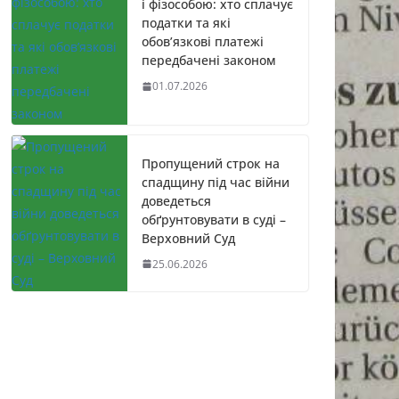
і фізособою: хто сплачує
податки та які
обов’язкові платежі
передбачені законом
01.07.2026
Пропущений строк на
спадщину під час війни
доведеться
обґрунтовувати в суді –
Верховний Суд
25.06.2026