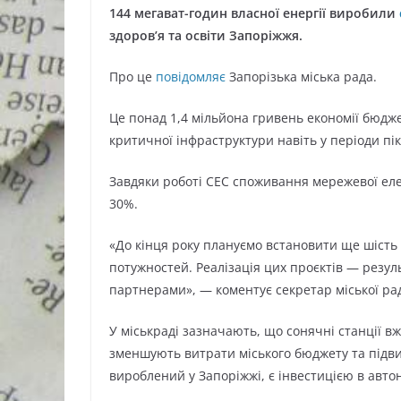
144 мегават-годин власної енергії виробили
здоров’я та освіти Запоріжжя.
Про це
повідомляє
Запорізька міська рада.
Це понад 1,4 мільйона гривень економії бюдж
критичної інфраструктури навіть у періоди пі
Завдяки роботі СЕС споживання мережевої елек
30%.
«До кінця року плануємо встановити ще шіст
потужностей. Реалізація цих проєктів — резул
партнерами», — коментує секретар міської ра
У міськраді зазначають, що сонячні станції в
зменшують витрати міського бюджету та підвищ
вироблений у Запоріжжі, є інвестицією в автоно