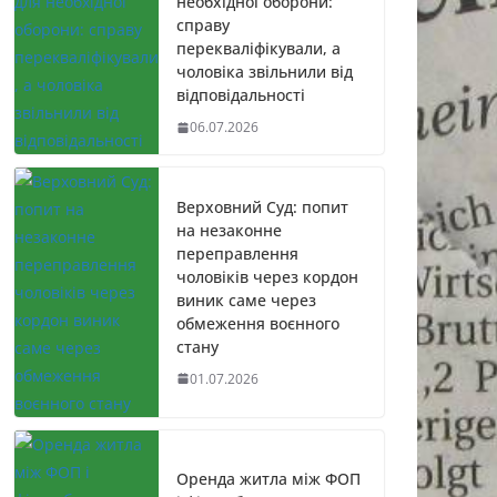
необхідної оборони:
справу
перекваліфікували, а
чоловіка звільнили від
відповідальності
06.07.2026
Верховний Суд: попит
на незаконне
переправлення
чоловіків через кордон
виник саме через
обмеження воєнного
стану
01.07.2026
Оренда житла між ФОП