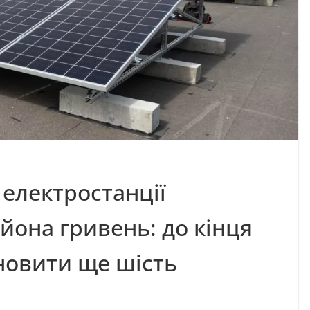
 електростанції
йона гривень: до кінця
новити ще шість