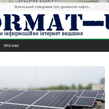
Зеленський повідомив про ураження нафтозаводів РФ за понад 1300 км від фронту
ПРО НАС