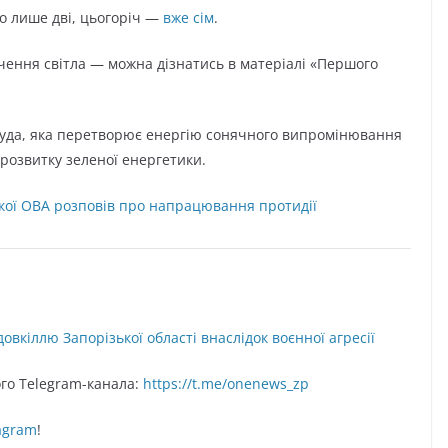
о лише дві, цьогоріч —
вже сім
.
чення світла — можна дізнатись в матеріалі «Першого
уда, яка перетворює енергію сонячного випромінювання
 розвитку зеленої енергетики.
кої ОВА розповів про напрацювання протидії
довкіллю Запорізької області внаслідок воєнної агресії
o Telegram-кaнaлa:
https://t.me/onenews_zp
agram
!