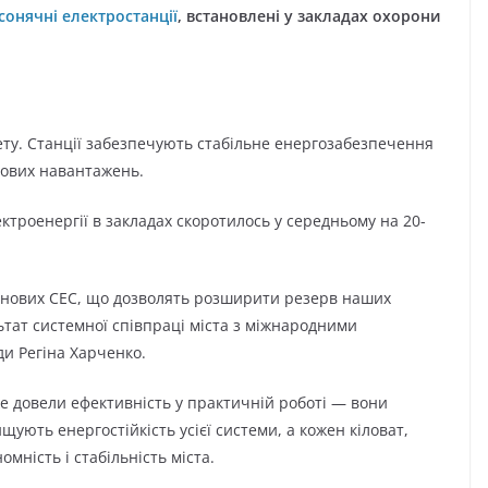
сонячні електростанції
, встановлені у закладах охорони
ету. Станції забезпечують стабільне енергозабезпечення
кових навантажень.
троенергії в закладах скоротилось у середньому на 20-
ь нових СЕС, що дозволять розширити резерв наших
ьтат системної співпраці міста з міжнародними
ди Регіна Харченко.
же довели ефективність у практичній роботі — вони
ують енергостійкість усієї системи, а кожен кіловат,
мність і стабільність міста.