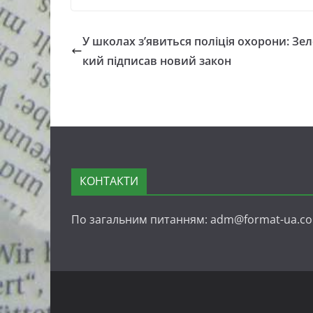
У школах з’явиться поліція охорони: Зе
кий підписав новий закон
КОНТАКТИ
По загальним питанням: adm@format-ua.c