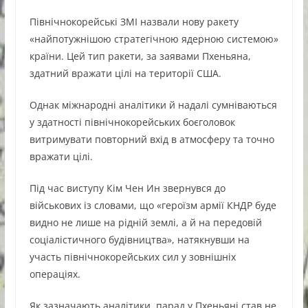
Північнокорейські ЗМІ назвали нову ракету
«найпотужнішою стратегічною ядерною системою»
країни. Цей тип ракети, за заявами Пхеньяна,
здатний вражати цілі на території США.
Однак міжнародні аналітики й надалі сумніваються
у здатності північнокорейських боєголовок
витримувати повторний вхід в атмосферу та точно
вражати цілі.
Під час виступу Кім Чен Ин звернувся до
військових із словами, що «героїзм армії КНДР буде
видно не лише на рідній землі, а й на передовій
соціалістичного будівництва», натякнувши на
участь північнокорейських сил у зовнішніх
операціях.
Як зазначають аналітики, парад у Пхеньяні став не