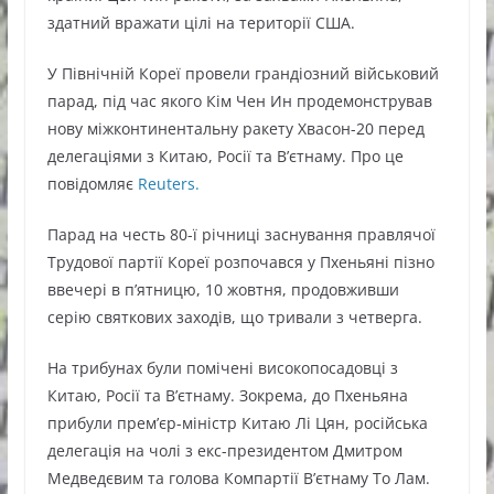
здатний вражати цілі на території США.
У Північній Кореї провели грандіозний військовий
парад, під час якого Кім Чен Ин продемонстрував
нову міжконтинентальну ракету Хвасон-20 перед
делегаціями з Китаю, Росії та В’єтнаму. Про це
повідомляє
Reuters.
Парад на честь 80-ї річниці заснування правлячої
Трудової партії Кореї розпочався у Пхеньяні пізно
ввечері в п’ятницю, 10 жовтня, продовживши
серію святкових заходів, що тривали з четверга.
На трибунах були помічені високопосадовці з
Китаю, Росії та В’єтнаму. Зокрема, до Пхеньяна
прибули прем’єр-міністр Китаю Лі Цян, російська
делегація на чолі з екс-президентом Дмитром
Медведєвим та голова Компартії В’єтнаму То Лам.