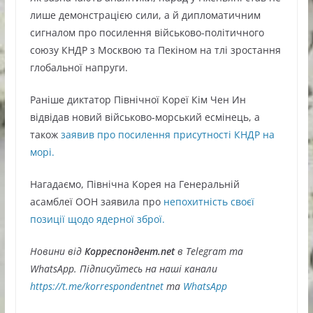
лише демонстрацією сили, а й дипломатичним
сигналом про посилення військово-політичного
союзу КНДР з Москвою та Пекіном на тлі зростання
глобальної напруги.
Раніше диктатор Північної Кореї Кім Чен Ин
відвідав новий військово-морський есмінець, а
також
заявив про посилення присутності КНДР на
морі.
Нагадаємо, Північна Корея на Генеральній
асамблеї ООН заявила про
непохитність своєї
позиції щодо ядерної зброї.
Новини від
Корреспондент.net
в Telegram та
WhatsApp. Підписуйтесь на наші канали
https://t.me/korrespondentnet
та
WhatsApp