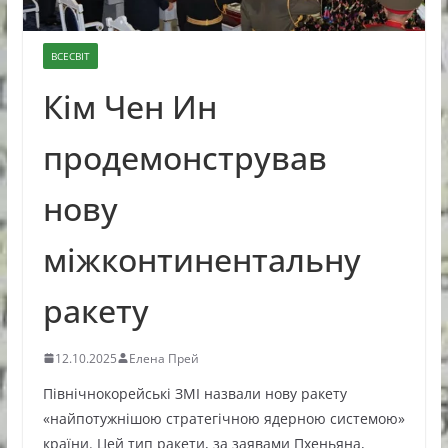
ВСЕСВІТ
Кім Чен Ин
продемонстрував
нову
міжконтинентальну
ракету
12.10.2025
Елена Прей
Північнокорейські ЗМІ назвали нову ракету
«найпотужнішою стратегічною ядерною системою»
країни. Цей тип ракети, за заявами Пхеньяна,