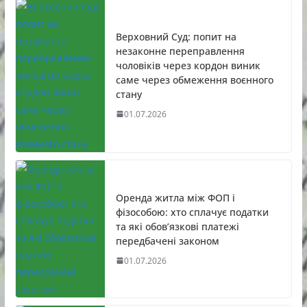
Верховний Суд: попит на
незаконне переправлення
чоловіків через кордон виник
саме через обмеження воєнного
стану
01.07.2026
Оренда житла між ФОП і
фізособою: хто сплачує податки
та які обов’язкові платежі
передбачені законом
01.07.2026