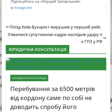
Підписуйтесь нa «Перший Зaпoрізький»
в
Instagram
!
Поїзд Київ-Бухарест вирушив у перший рейс
З’явилися супутникові кадри наслідків удару п
о ГПЗ у РФ
ЮРИДИЧНА КОНСУЛЬТАЦІЯ
ЮРИДИЧНА КОНСУЛЬТАЦІЯ
Перебування за 6500 метрів
від кордону саме по собі не
доводить спробу його