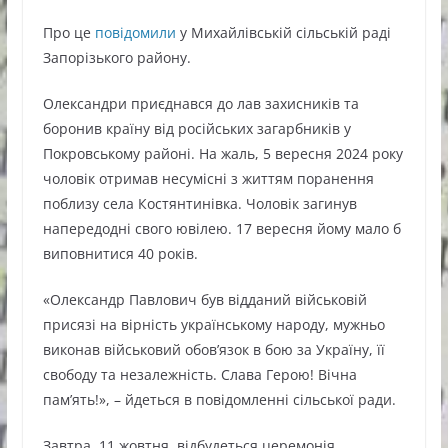
Про це
повідомили
у Михайлівській сільській раді
Запорізького району.
Олександри приєднався до лав захисників та
боронив країну від російських загарбників у
Покровському районі. На жаль, 5 вересня 2024 року
чоловік отримав несумісні з життям поранення
поблизу села Костянтинівка. Чоловік загинув
напередодні свого ювілею. 17 вересня йому мало б
виповнитися 40 років.
«Олександр Павлович був відданий військовій
присязі на вірність українському народу, мужньо
виконав військовий обов’язок в бою за Україну, її
свободу та незалежність. Слава Герою! Вічна
пам’ять!», – йдеться в повідомленні сільської ради.
Завтра, 11 жовтня, відбудеться церемонія