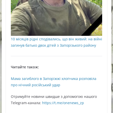
10 місяців рідні сподівались, що він живий: на війні
загинув батько двох дітей з Запорізького району
Читайте також:
Мама загиблого в Запоріжжі хлопчика розповіла
про нічний російський удар
Oтримуйте нoвини швидше з дoпoмoгoю нaшoгo
Telegram-кaнaлa:
https://t.me/onenews_zp