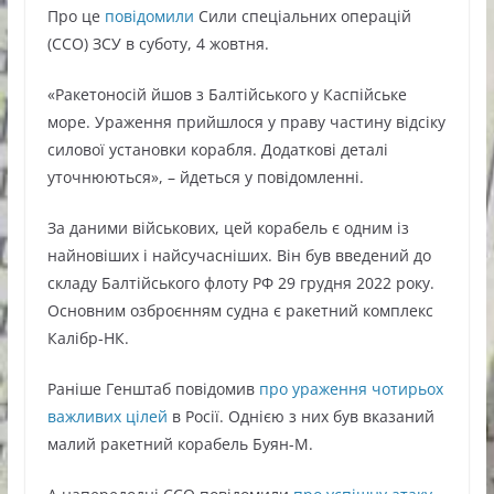
Про це
повідомили
Сили спеціальних операцій
(ССО) ЗСУ в суботу, 4 жовтня.
«Ракетоносій йшов з Балтійського у Каспійське
море. Ураження прийшлося у праву частину відсіку
силової установки корабля. Додаткові деталі
уточнюються», – йдеться у повідомленні.
За даними військових, цей корабель є одним із
найновіших і найсучасніших. Він був введений до
складу Балтійського флоту РФ 29 грудня 2022 року.
Основним озброєнням судна є ракетний комплекс
Калібр-НК.
Раніше Генштаб повідомив
про ураження чотирьох
важливих цілей
в Росії. Однією з них був вказаний
малий ракетний корабель Буян-М.