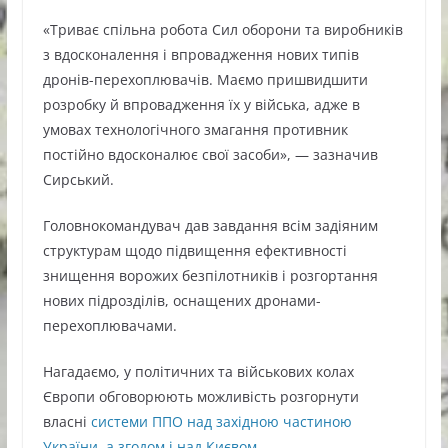
«Триває спільна робота Сил оборони та виробників
з вдосконалення і впровадження нових типів
дронів-перехоплювачів. Маємо пришвидшити
розробку й впровадження їх у війська, адже в
умовах технологічного змагання противник
постійно вдосконалює свої засоби», — зазначив
Сирський.
Головнокомандувач дав завдання всім задіяним
структурам щодо підвищення ефективності
знищення ворожих безпілотників і розгортання
нових підрозділів, оснащених дронами-
перехоплювачами.
Нагадаємо, у політичних та військових колах
Європи обговорюють можливість розгорнути
власні
системи ППО над західною частиною
України, а згодом і над Києвом.