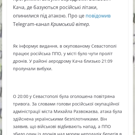
Кача, де базуються російські літаки,
опинилися під атакою. Про це
повідомив
Telegram-канал
Кримський вітер.
Як інформує видання, в окупованому Севастополі
працює російська ППО, у місті було чути проліт
дронів. У районі аеродрому Кача близько 21:09
пролунали вибухи.
О 20:00 у Севастополі була оголошена повітряна
тривога. За словами голови російської окупаційної
адміністрації міста Михайла Развожаєва, атака була
здійснена українськими безпілотниками. Він
заявив, що військові відбивають напад, а ППО
збило один із дронів над морем неподалік берегів в