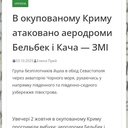
УКРАЇНА
В окупованому Криму
атаковано аеродроми
Бельбек і Кача — ЗМІ
03.10.2025
Елена Прей
Група безпілотників йшла в обхід Севастополя
через акваторію Чорного моря, рухаючись у
напрямку південного та південно-східного
узбережжя півострова.
Увечері 2 жовтня в окупованому Криму
прогриміли вибухи: аеродроми Бельбек і