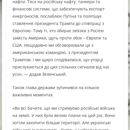
нафти. Тиск на російську нафту, танкери та
фінансові системи, що забезпечують експорт
енергоносіїв, послаблює Путіна та поліпшує
ставлення президента Трампа до співпраці з
Європою. Тому ті, хто обирає зв’язки з Росією
замість Америки, ідуть проти обох – Європи та
США. Нещодавно ми обговорювали це з
американською командою, з президентом
Трампом. І ми щиро сподіваємося, що угорці
прислухаються до цих спільних сигналів від нас
усіх», — додав Зеленський.
Також глава держави зупинився на кількох
важливих моментах.
«Ви всі бачите, що ми стримуємо російські війська
на землі. У них були великі плани на цей рік. Вони
хотіли захопити більше території. Але українські
військові їх зупиняють. Навіть у найскладніших