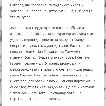
нагадав, що європейська підтримка України
довела, що Європа набагато сильніша, ніж багато
хто очікував.
«А те, що ми твердо протистоїмо російським
атакам під час цієї війни та справедливо завдаємо
ударів у відповідь, коли вони атакують нашу
енергетичну систему, доводить, що Росія не така
сильна, якою хотіла б здаватися. Тому ми не
повинні боятися будувати власні моделі безпеки.
Гарантії безпеки для України, щойно ми їх
реалізуємо, стануть моделлю безпеки й для інших
країн Європи. І ми готові бути рушійною силою
цього процесу разом із вами, шановні партнери. Те
саме стосується й «Стіни дронів». Це все – частини
чогось більшого, того, що справді потрібно
Європі», — зазначив Зеленський.