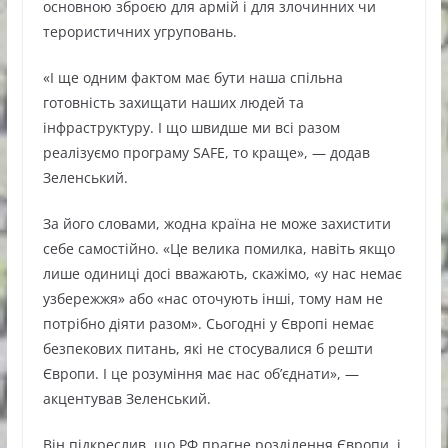
основною зброєю для армій і для злочинних чи
терористичних угруповань.
«І ще одним фактом має бути наша спільна
готовність захищати наших людей та
інфраструктуру. І що швидше ми всі разом
реалізуємо програму SAFE, то краще», — додав
Зеленський.
За його словами, жодна країна не може захистити
себе самостійно. «Це велика помилка, навіть якщо
лише одиниці досі вважають, скажімо, «у нас немає
узбережжя» або «нас оточують інші, тому нам не
потрібно діяти разом». Сьогодні у Європі немає
безпекових питань, які не стосувалися б решти
Європи. І це розуміння має нас об’єднати», —
акцентував Зеленський.
Він підкреслив, що РФ прагне розділення Європи, і