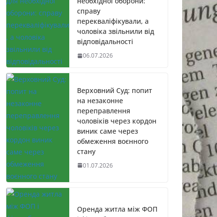
необхідної оборони:
справу
перекваліфікували, а
чоловіка звільнили від
відповідальності
06.07.2026
Верховний Суд: попит
на незаконне
переправлення
чоловіків через кордон
виник саме через
обмеження воєнного
стану
01.07.2026
Оренда житла між ФОП