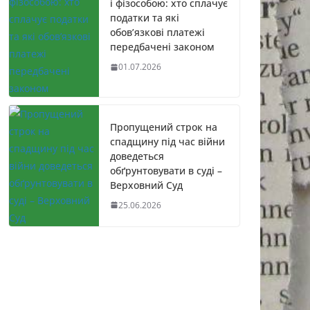
і фізособою: хто сплачує
податки та які
обов’язкові платежі
передбачені законом
01.07.2026
Пропущений строк на
спадщину під час війни
доведеться
обґрунтовувати в суді –
Верховний Суд
25.06.2026