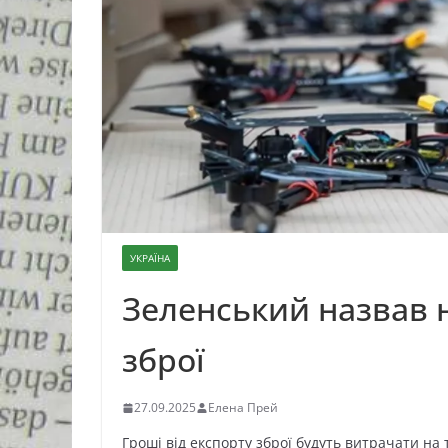
УКРАЇНА
Зеленський назвав 
зброї
27.09.2025
Елена Прей
Гроші від експорту зброї будуть витрачати на т