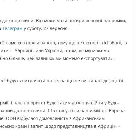
 до кінця війни. Він може мати чотири основні напрямки,
в
Телеграм
у суботу, 27 вересня.
, саме контрольованого, тому що це експорт тієї зброї, із
ритет – Збройні сили України, а там, де ми можемо
рібно більше, цей залишок ми можемо експортувати», –
рої будуть витрачати на те, на що не вистачає: дефіцітні
мії, і наш пріоритет буде таким до кінця війни у будь-
ваний до кінця війни. Що стосується напрямків, є Європа,
леї ООН відбулася домовленість з Африканським
нських країн і запит щодо представництва в Африці», –