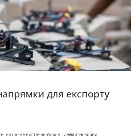
напрямки для експорту
е, на що не вистачає Україні: дефіцітні дрони –