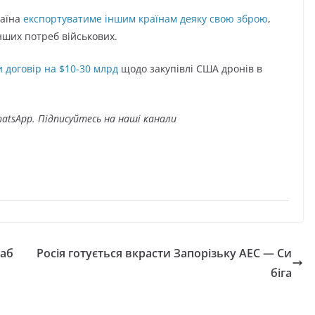
раїна
експортуватиме іншим країнам деяку свою зброю
,
нших потреб військових.
и договір на $10-30 млрд
щодо закупівлі США дронів в
atsApp. Підписуйтесь на наші канали
таб
Росія готується вкрасти Запорізьку АЕС — Си
біга