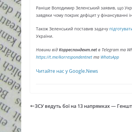
Раніше Володимир Зеленський заявив, що Ук
завдяки чому покриє дефіцит у фінансуванні і
Також Зеленський поставив задачу
підготуват
України.
Новини від
Корреспондент.net
в Telegram та Wh
https://t.me/korrespondentnet
та
WhatsApp
Читайте нас у Google.News
ЗСУ ведуть бої на 13 напрямках — Генш