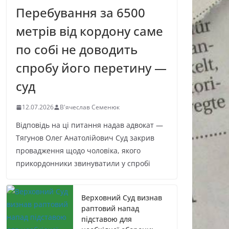
Перебування за 6500
метрів від кордону саме
по собі не доводить
спробу його перетину —
суд
12.07.2026
В'ячеслав Семенюк
Відповідь на ці питання надав адвокат —
Тягунов Олег Анатолійович Суд закрив
провадження щодо чоловіка, якого
прикордонники звинуватили у спробі
Верховний Суд визнав
раптовий напад
підставою для