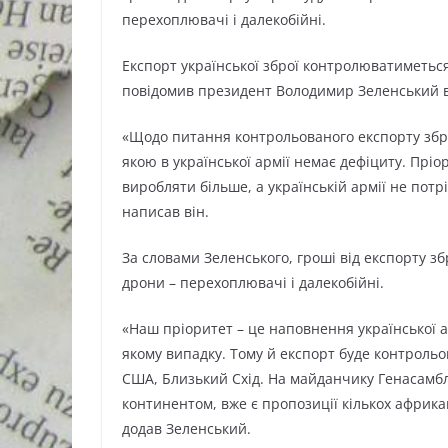
перехоплювачі і далекобійні.
Експорт української зброї контролюватиметься
повідомив президент Володимир Зеленський 
«Щодо питання контрольованого експорту зброї
якою в української армії немає дефіциту. Пріо
виробляти більше, а українській армії не пот
написав він.
За словами Зеленського, гроші від експорту зб
дрони – перехоплювачі і далекобійні.
«Наш пріоритет – це наповнення української ар
якому випадку. Тому й експорт буде контрольо
США, Близький Схід. На майданчику Генасамб
континентом, вже є пропозиції кількох африка
додав Зеленський.