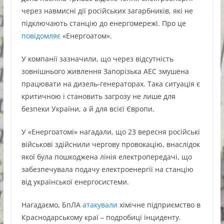
через навмисні дії російських загарбників, які не
підключають станцію до енергомережі. Про це
повідомляє
«Енергоатом».
У компанії зазначили, що через відсутність
зовнішнього живлення Запорізька АЕС змушена
працювати на дизель-генераторах. Така ситуація є
критичною і становить загрозу не лише для
безпеки України, а й для всієї Європи.
У «Енергоатомі» нагадали, що 23 вересня російські
військові здійснили чергову провокацію, внаслідок
якої була пошкоджена лінія електропередачі, що
забезпечувала подачу електроенергії на станцію
від української енергосистеми.
Нагадаємо, БпЛА
атакували
хімічне підприємство в
Краснодарському краї – подробиці інциденту.