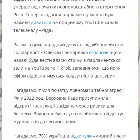
уперше від початку повномасштабного вторгнення
Росії. Тепер засідання парламенту можна буде
наживо
дивитися
на офіційному YouTube-каналі
телеканалу «Рада».
Разом із цим, народний депутат від «Європейської
солідарності» Олексій Гончаренко
оголосив
, що й
надалі буде вести власні стріми з парламентської
зали на YouTube та TikTok, запевняючи, що його
ефіри відрізнятимуться «відсутністю цензури».
Нагадаємо, після початку повномасштабної агресії
РФ у 2022 році Верховна Рада призупинила
відкриті трансляції засідань через ризики для
безпеки. Водночас було суттєво обмежено й доступ
журналістів до сесійної зали.
Нагадаємо, 75% українців
відкинули
«мирний план»