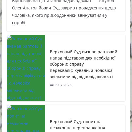
Відповідь на ці питання надав адвокат — Тягунов
Олег Анатолійович Суд закрив провадження щодо
чоловіка, якого прикордонники звинуватили у
спробі
Верховний Суд визнав раптовий
напад підставою для необхідної
оборони: справу
перекваліфікували, а чоловіка
звільнили від відповідальності
06.07.2026
Верховний Суд: попит на
незаконне переправлення