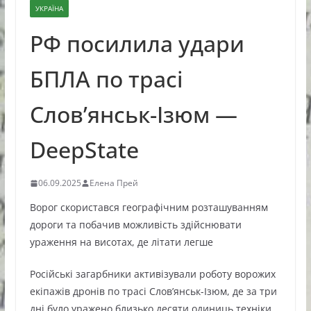
УКРАЇНА
РФ посилила удари
БПЛА по трасі
Слов’янськ-Ізюм —
DeepState
06.09.2025
Елена Прей
Ворог скористався географічним розташуванням
дороги та побачив можливість здійснювати
ураження на висотах, де літати легше
Російські загарбники активізували роботу ворожих
екіпажів дронів по трасі Слов’янськ-Ізюм, де за три
дні було уражено близько десяти одиниць техніки.