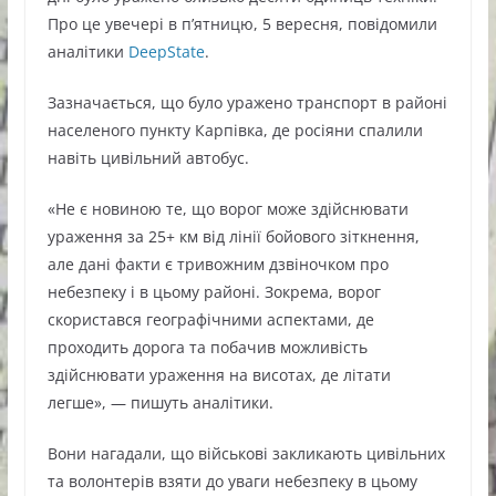
Про це увечері в п’ятницю, 5 вересня, повідомили
аналітики
DeepState
.
Зазначається, що було уражено транспорт в районі
населеного пункту Карпівка, де росіяни спалили
навіть цивільний автобус.
«Не є новиною те, що ворог може здійснювати
ураження за 25+ км від лінії бойового зіткнення,
але дані факти є тривожним дзвіночком про
небезпеку і в цьому районі. Зокрема, ворог
скористався географічними аспектами, де
проходить дорога та побачив можливість
здійснювати ураження на висотах, де літати
легше», — пишуть аналітики.
Вони нагадали, що військові закликають цивільних
та волонтерів взяти до уваги небезпеку в цьому