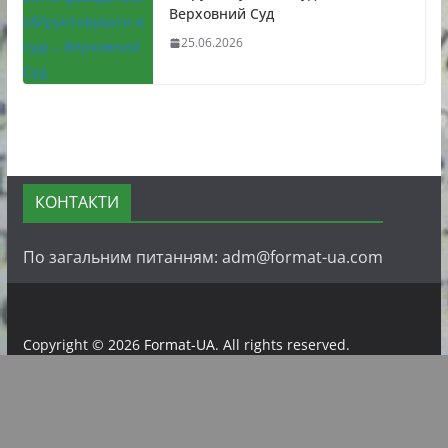
Верховний Суд
25.06.2026
КОНТАКТИ
По загальним питанням: adm@format-ua.com
Copyright © 2026
Format-UA
. All rights reserved.
Всеукраїнське інформаційне інтернет видання «FORMAT-
UA» 69091, м. Запоріжжя, вул. Пластова б. 46;
ідентифікатор медіа — R40-06934; tel. +380662294503; e-