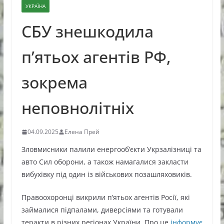
УКРАЇНА
СБУ знешкодила
п’ятьох агентів РФ,
зокрема
неповнолітніх
04.09.2025
Елена Прей
Зловмисники палили енергооб’єкти Укрзалізниці та
авто Сил оборони, а також намагалися закласти
вибухівку під один із військових позашляховиків.
Правоохоронці викрили п’ятьох агентів Росії, які
займалися підпалами, диверсіями та готували
теракти в різних регіонах України. Про це
інформує