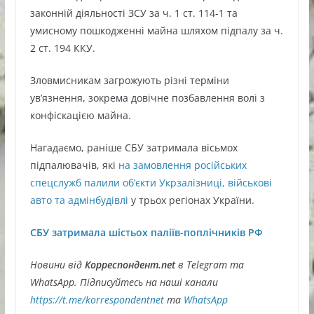
законній діяльності ЗСУ за ч. 1 ст. 114-1 та
умисному пошкодженні майна шляхом підпалу за ч.
2 ст. 194 ККУ.
Зловмисникам загрожують різні терміни
ув’язнення, зокрема довічне позбавлення волі з
конфіскацією майна.
Нагадаємо, раніше СБУ затримала вісьмох
підпалювачів, які
на замовлення російських
спецслужб палили об’єкти Укрзалізниці, військові
авто та адмінбудівлі
у трьох регіонах України.
СБУ затримала шістьох паліїв-поплічників РФ
Новини від
Корреспондент.net
в Telegram та
WhatsApp. Підписуйтесь на наші канали
https://t.me/korrespondentnet
та
WhatsApp