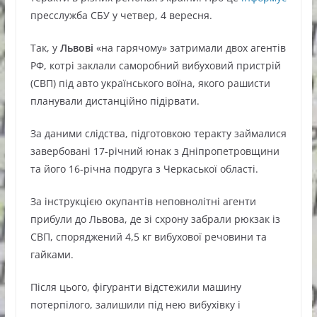
пресслужба СБУ у четвер, 4 вересня.
Так, у
Львові
«на гарячому» затримали двох агентів
РФ, котрі заклали саморобний вибуховий пристрій
(СВП) під авто українського воїна, якого рашисти
планували дистанційно підірвати.
За даними слідства, підготовкою теракту займалися
завербовані 17-річний юнак з Дніпропетровщини
та його 16-річна подруга з Черкаської області.
За інструкцією окупантів неповнолітні агенти
прибули до Львова, де зі схрону забрали рюкзак із
СВП, споряджений 4,5 кг вибухової речовини та
гайками.
Після цього, фігуранти відстежили машину
потерпілого, залишили під нею вибухівку і