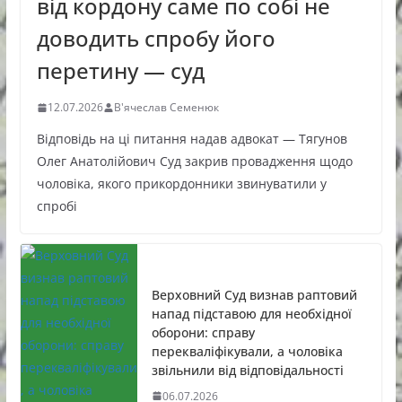
від кордону саме по собі не
доводить спробу його
перетину — суд
12.07.2026
В'ячеслав Семенюк
Відповідь на ці питання надав адвокат — Тягунов
Олег Анатолійович Суд закрив провадження щодо
чоловіка, якого прикордонники звинуватили у
спробі
Верховний Суд визнав раптовий
напад підставою для необхідної
оборони: справу
перекваліфікували, а чоловіка
звільнили від відповідальності
06.07.2026