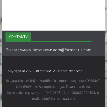
КОНТАКТИ
По загальним питанням: adm@format-ua.com
Copyright © 2026
Format-UA
. All rights reserved.
Всеукраїнське інформаційне інтернет видання «FORMAT-
UA» 69091, м. Запоріжжя, вул. Пластова б. 46;
ідентифікатор медіа — R40-06934; tel. +380662294503; e-
mail: adm@format-ua.com