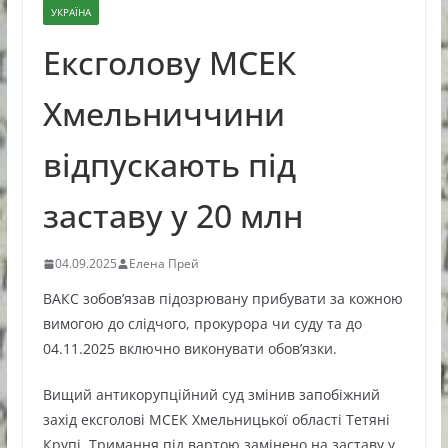
УКРАЇНА
Ексголову МСЕК
Хмельниччини
відпускають під
заставу у 20 млн
04.09.2025
Елена Прей
ВАКС зобов’язав підозрювану прибувати за кожною
вимогою до слідчого, прокурора чи суду та до
04.11.2025 включно виконувати обов’язки.
Вищий антикорупційний суд змінив запобіжний
захід ексголові МСЕК Хмельницької області Тетяні
Крупі. Тримання під вартою замінено на заставу у