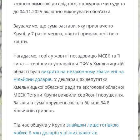
кожною вимогою до слідчого, прокурора чи суду та
до 04.11.2025 включно виконувати обов’язки.
Зауважимо, що сума застави, яку призначено
Крупі, у 7 разів менша, ніж всі привласнені нею
кошти.
Нагадаємо, торік у жовтні посадовицю МСЕК та її
сина — керівника управління ПФУ у Хмельницькій
області було
викрито на незаконному збагачені на
мільйони доларів
. У деклараціях депутатки
Хмельницької обласної ради та ексголови обласної
МСЕК Тетяни Крупи виявили серйозні порушення.
Загальна сума порушень склала більше 34,8
мільйонів гривень.
Під час обшуків у Крупи
знайшли лише готівкою
майже 6 млн доларів у різних валютах
.