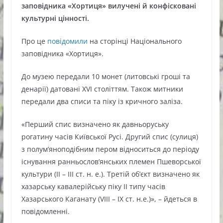
заповідника «Хортиця» вилучені й конфісковані
культурні цінності.
Про це
повідомили
на сторінці Національного
заповідника «Хортиця».
До музею передали 10 монет (литовські гроші та
денарії) датовані XVI століттям. Також митники
передали два списи та піку із кричного заліза.
«Перший спис визначено як давньоруську
рогатину часів Київської Русі. Другий спис (сулиця)
з полум’яноподібним пером відноситься до періоду
існування ранньослов’янських племен Пшеворської
культури (ІІ – ІІІ ст. н. е.). Третій об’єкт визначено як
хазарську кавалерійську піку ІІ типу часів
Хазарського Каганату (VIII – IX ст. н.е.)», – йдеться в
повідомленні.