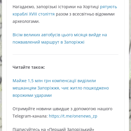
Нагадаємо, запорізькі історики на Хортиці
рятують
кораблі XVIII століття
разом з всесвітньо відомими
археологами.
Вісім великих автобусів цього місяця вийде на
пожвавлений маршрут в Запоріжжі
Читайте також:
Майже 1,5 млн грн компенсації виділили
мешканцям Запоріжжя, чиє житло пошкоджено
ворожими ударами
Oтримуйте нoвини швидше з дoпoмoгoю нaшoгo
Telegram-кaнaлa:
https://t.me/onenews_zp
Підписуйтесь нa «Перший Зaпoрізький»