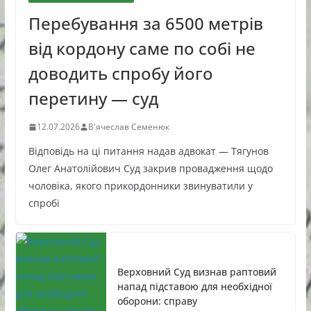
Перебування за 6500 метрів
від кордону саме по собі не
доводить спробу його
перетину — суд
12.07.2026
В'ячеслав Семенюк
Відповідь на ці питання надав адвокат — Тягунов
Олег Анатолійович Суд закрив провадження щодо
чоловіка, якого прикордонники звинуватили у
спробі
Верховний Суд визнав раптовий
напад підставою для необхідної
оборони: справу