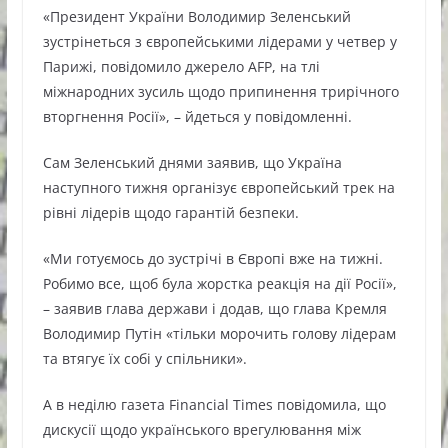
«Президент України Володимир Зеленський
зустрінеться з європейськими лідерами у четвер у
Парижі, повідомило джерело AFP, на тлі
міжнародних зусиль щодо припинення трирічного
вторгнення Росії», – йдеться у повідомленні.
Сам Зеленський днями заявив, що Україна
наступного тижня організує європейський трек на
рівні лідерів щодо гарантій безпеки.
«Ми готуємось до зустрічі в Європі вже на тижні.
Робимо все, щоб була жорстка реакція на дії Росії»,
– заявив глава держави і додав, що глава Кремля
Володимир Путін «тільки морочить голову лідерам
та втягує їх собі у спільники».
А в неділю газета Financial Times повідомила, що
дискусії щодо українського врегулювання між