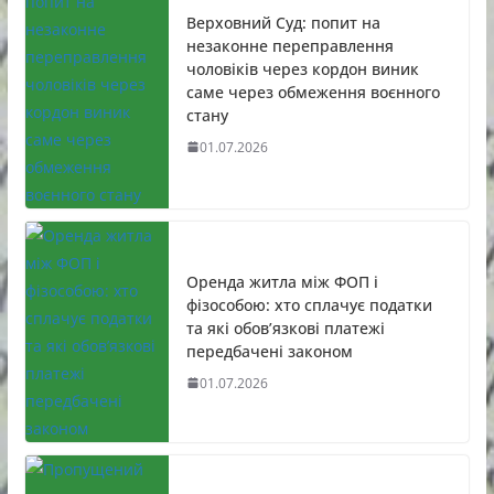
Верховний Суд: попит на
незаконне переправлення
чоловіків через кордон виник
саме через обмеження воєнного
стану
01.07.2026
Оренда житла між ФОП і
фізособою: хто сплачує податки
та які обов’язкові платежі
передбачені законом
01.07.2026