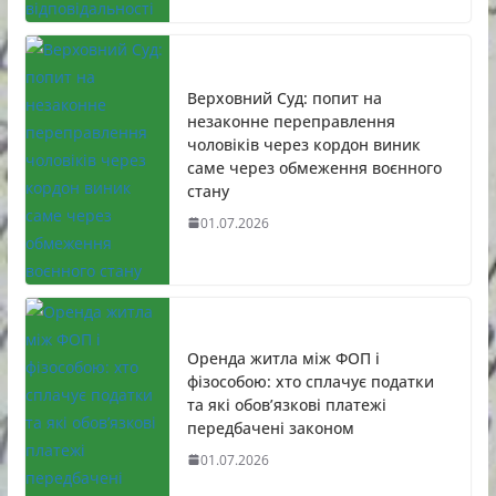
Верховний Суд: попит на
незаконне переправлення
чоловіків через кордон виник
саме через обмеження воєнного
стану
01.07.2026
Оренда житла між ФОП і
фізособою: хто сплачує податки
та які обов’язкові платежі
передбачені законом
01.07.2026