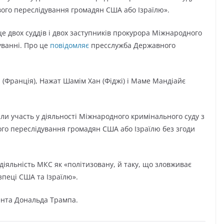
вого переслідування громадян США або Ізраїлю».
е двох суддів і двох заступників прокурора Міжнародного
уванні. Про це
повідомляє
пресслужба Державного
ю (Франція), Нажат Шамім Хан (Фіджі) і Маме Мандіайє
али участь у діяльності Міжнародного кримінального суду з
ого переслідування громадян США або Ізраїлю без згоди
іяльність МКС як «політизовану, й таку, що зловживає
пеці США та Ізраїлю».
дента Дональда Трампа.