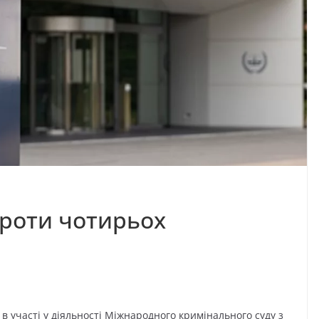
проти чотирьох
в участі у діяльності Міжнародного кримінального суду з