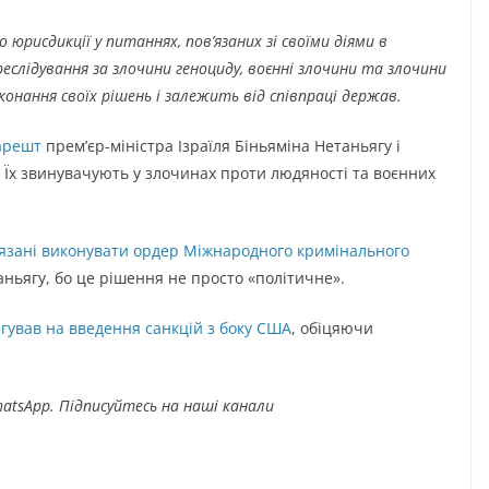
го юрисдикції у питаннях, пов’язаних зі своїми діями в
реслідування за злочини геноциду, воєнні злочини та злочини
онання своїх рішень і залежить від співпраці держав.
 арешт
премʼєр-міністра Ізраїля Біньяміна Нетаньягу і
 Їх звинувачують у злочинах проти людяності та воєнних
’язані виконувати ордер Міжнародного кримінального
ньягу, бо це рішення не просто «політичне».
агував на введення санкцій з боку США
, обіцяючи
atsApp. Підписуйтесь на наші канали