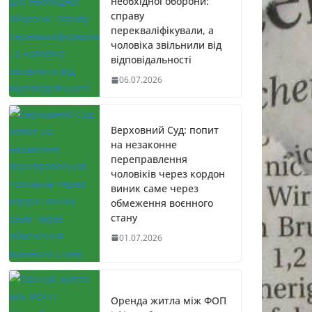
необхідної оборони:
справу
перекваліфікували, а
чоловіка звільнили від
відповідальності
06.07.2026
Верховний Суд: попит
на незаконне
переправлення
чоловіків через кордон
виник саме через
обмеження воєнного
стану
01.07.2026
Оренда житла між ФОП