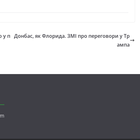
 у п
Донбас, як Флорида. ЗМІ про переговори у Тр
ампа
om