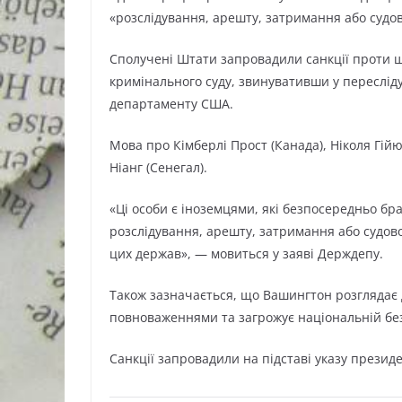
«розслідування, арешту, затримання або судо
Сполучені Штати запровадили санкції проти щ
кримінального суду, звинувативши у переслід
департаменту США.
Мова про Кімберлі Прост (Канада), Ніколя Гій
Ніанг (Сенегал).
«Ці особи є іноземцями, які безпосередньо бр
розслідування, арешту, затримання або судов
цих держав», — мовиться у заяві Держдепу.
Також зазначається, що Вашингтон розглядає д
повноваженнями та загрожує національній без
Санкції запровадили на підставі указу прези