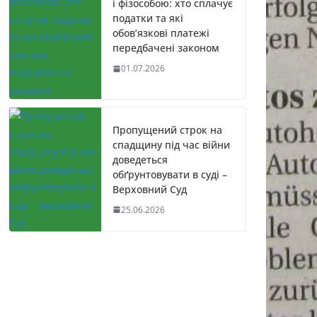
і фізособою: хто сплачує
податки та які
обов’язкові платежі
передбачені законом
01.07.2026
Пропущений строк на
спадщину під час війни
доведеться
обґрунтовувати в суді –
Верховний Суд
25.06.2026