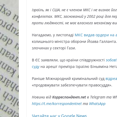
Ізраїль, як і США, не є членом МКС і не визнає йо
конфліктах. МКС, заснований у 2002 році для пе
проти людяності, не має власного механізму вик
Нагадаємо, у листопаді
МКС видав ордери на
колишнього міністра оборони Йоава Галланта.
злочинах у секторі Гази.
В ЄС заявляли, що країни співдружності
зобов
суду
на арешт прем’єра Ізраїлю Біньяміна Нета
Раніше Міжнародний кримінальний суд
відре
«продовжувати забезпечувати правосуддя».
Новини від
Корреспондент.net
в Telegram та Wh
https://t.me/korrespondentnet
та
WhatsApp
Читайте нас у Google.News