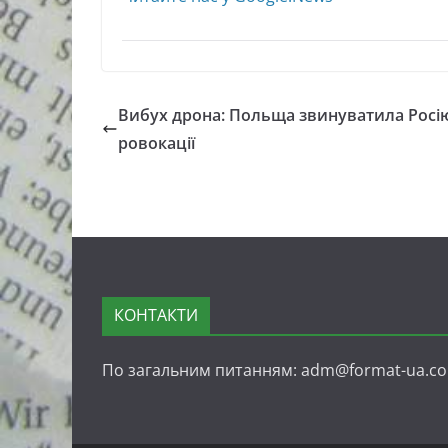
Вибух дрона: Польща звинуватила Росію
ровокації
КОНТАКТИ
По загальним питанням: adm@format-ua.c