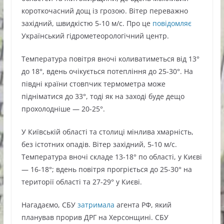
короткочасний дощ із грозою. Вітер переважно
західний, швидкістю 5-10 м/с. Про це
повідомляє
Український гідрометеорологічний центр.
Температура повітря вночі коливатиметься від 13°
до 18°, вдень очікується потепління до 25-30°. На
півдні країни стовпчик термометра може
підніматися до 33°, тоді як на заході буде дещо
прохолодніше — 20-25°.
У Київській області та столиці мінлива хмарність,
без істотних опадів. Вітер західний, 5-10 м/с.
Температура вночі складе 13-18° по області, у Києві
— 16-18°; вдень повітря прогріється до 25-30° на
території області та 27-29° у Києві.
Нагадаємо, СБУ
затримала
агента РФ, який
планував прорив ДРГ на Херсонщині. СБУ