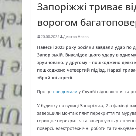
Запоріжжі триває в
ворогом багатопове
20.08.2025
Дмитро Носов
Навесні 2023 року росіяни завдали удар по 
Запорізькій. Внаслідок цього удару в одном
зруйновано, у другому – пошкоджено деякі к
пошкоджено четвертий під’їзд. Наразі триває
збройної агресії.
Про це
повідомили
у Службі відновлення та ро
У будинку по вулиці Запорізька, 2-а фахівці в
завершили монтаж плит перекриття та муруванн
горищне перекриття та завершують утеплення
поверсі, електротехнічні роботи та тинькуванн