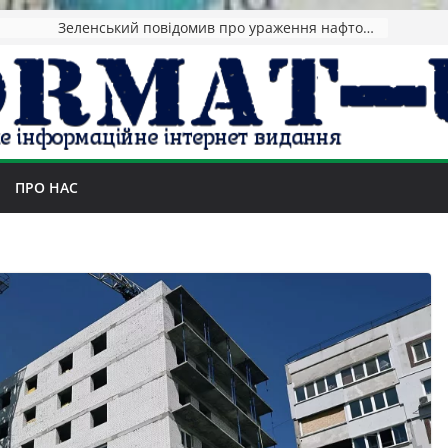
Зеленський повідомив про ураження нафтозаводів РФ за понад 1300 км від фронту
ПРО НАС