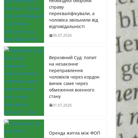
необхідної оборони:
справу
перекваліфікували, а
чоловіка звільнили від
відповідальності
06.07.2026
Верховний Суд: попит
на незаконне
переправлення
чоловіків через кордон
виник саме через
обмеження воєнного
стану
01.07.2026
Оренда житла між ФОП