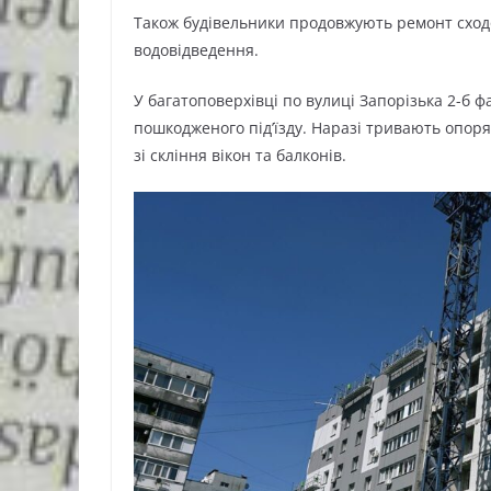
Також будівельники продовжують ремонт сходов
водовідведення.
У багатоповерхівці по вулиці Запорізька 2-б ф
пошкодженого під’їзду. Наразі тривають опор
зі скління вікон та балконів.