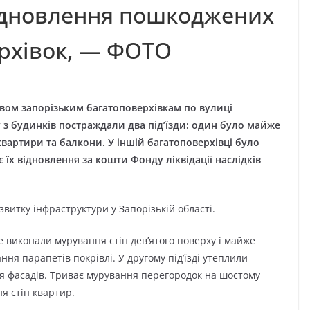
ідновлення пошкоджених
рхівок, — ФОТО
двом запорізьким багатоповерхівкам по вулиці
у з будинків постраждали два під’їзди: один було майже
вартири та балкони. У іншій багатоповерхівці було
 їх відновлення за кошти Фонду ліквідації наслідків
звитку інфраструктури у Запорізькій області.
же виконали мурування стін дев’ятого поверху і майже
я парапетів покрівлі. У другому під’їзді утеплили
 фасадів. Триває мурування перегородок на шостому
я стін квартир.