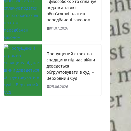
і фізособою: хто сплачує
податки та які
обов’язкові платежі
передбачені законом
01.07.2026
Пропущений строк на
спадщину під час війни
доведеться
обґрунтовувати в суді –
Верховний Суд
25.06.2026