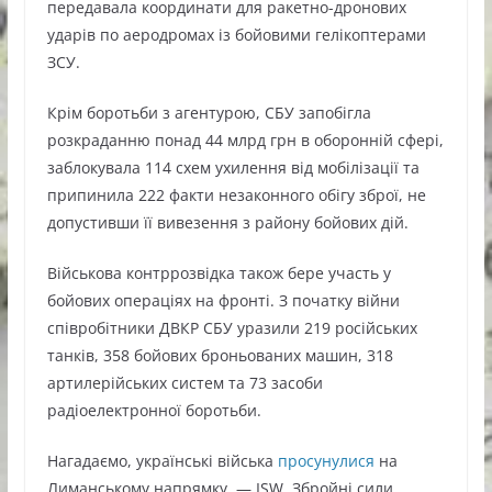
передавала координати для ракетно-дронових
ударів по аеродромах із бойовими гелікоптерами
ЗСУ.
Крім боротьби з агентурою, СБУ запобігла
розкраданню понад 44 млрд грн в оборонній сфері,
заблокувала 114 схем ухилення від мобілізації та
припинила 222 факти незаконного обігу зброї, не
допустивши її вивезення з району бойових дій.
Військова контррозвідка також бере участь у
бойових операціях на фронті. З початку війни
співробітники ДВКР СБУ уразили 219 російських
танків, 358 бойових броньованих машин, 318
артилерійських систем та 73 засоби
радіоелектронної боротьби.
Нагадаємо, українські війська
просунулися
на
Лиманському напрямку, — ISW. Збройні сили