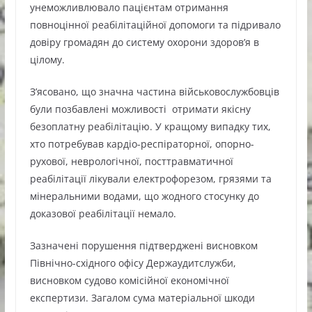
унеможливлювало пацієнтам отримання
повноцінної реабілітаційної допомоги та підривало
довіру громадян до систему охорони здоров’я в
цілому.
Зʼясовано, що значна частина військовослужбовців
були позбавлені можливості отримати якісну
безоплатну реабілітацію. У кращому випадку тих,
хто потребував кардіо-респіраторної, опорно-
рухової, неврологічної, посттравматичної
реабілітації лікували електрофорезом, грязями та
мінеральними водами, що жодного стосунку до
доказової реабілітації немало.
Зазначені порушення підтверджені висновком
Північно-східного офісу Держаудитслужби,
висновком судово комісійної економічної
експертизи. Загалом сума матеріальної шкоди