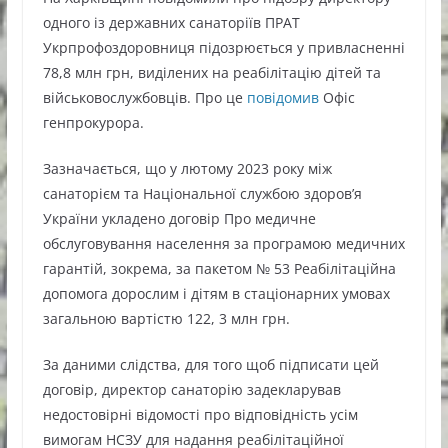
одного із державних санаторіїв ПРАТ
Укрпрофоздоровниця підозрюється у привласненні
78,8 млн грн, виділених на реабілітацію дітей та
військовослужбовців. Про це
повідомив
Офіс
генпрокурора.
Зазначається, що у лютому 2023 року між
санаторієм та Національної службою здоров’я
України укладено договір Про медичне
обслуговування населення за програмою медичних
гарантій, зокрема, за пакетом № 53 Реабілітаційна
допомога дорослим і дітям в стаціонарних умовах
загальною вартістю 122, 3 млн грн.
За даними слідства, для того щоб підписати цей
договір, директор санаторію задекларував
недостовірні відомості про відповідність усім
вимогам НСЗУ для надання реабілітаційної