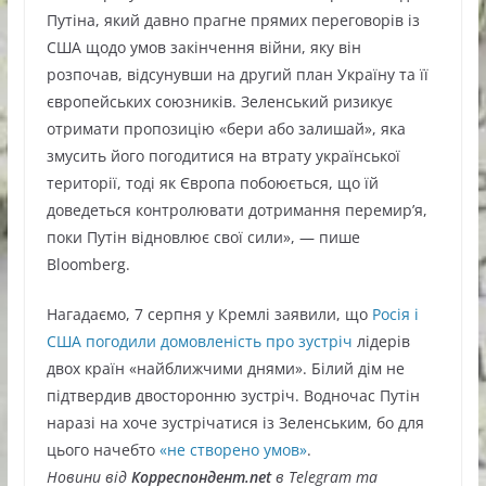
Путіна, який давно прагне прямих переговорів із
США щодо умов закінчення війни, яку він
розпочав, відсунувши на другий план Україну та її
європейських союзників. Зеленський ризикує
отримати пропозицію «бери або залишай», яка
змусить його погодитися на втрату української
території, тоді як Європа побоюється, що їй
доведеться контролювати дотримання перемир’я,
поки Путін відновлює свої сили», — пише
Bloomberg.
Нагадаємо, 7 серпня у Кремлі заявили, що
Росія і
США погодили домовленість про зустріч
лідерів
двох країн «найближчими днями». Білий дім не
підтвердив двосторонню зустріч. Водночас Путін
наразі на хоче зустрічатися із Зеленським, бо для
цього начебто
«не створено умов»
.
Новини від
Корреспондент.net
в Telegram та