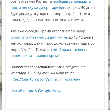
розчарування Росією та
пообіцяв запровадити
проти неї «дуже суворі тарифи»
, якщо за 50 днів не
буде досягнуто угоди про мир в Україні. Таким
чином дедлайн мав закінчитися 3 вересня.
Але вже сьогодні Трамп оголосив про намір
скоротити ультиматум для Путіна
до 10-12 днів з
метою примушення його до укладення угоди про
мир в Україні. Також він
не збирається вести
перемовини з главою Кремля
.
Новини від
Корреспондент.net
в Telegram та
WhatsApp. Підписуйтесь на наші канали
https://t.me/korrespondentnet
та
WhatsApp
Читайте нас у Google.News