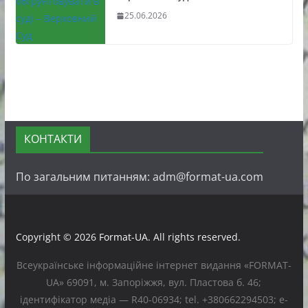
25.06.2026
КОНТАКТИ
По загальним питанням: adm@format-ua.com
Copyright © 2026
Format-UA
. All rights reserved.
Всеукраїнське інформаційне інтернет видання «FORMAT-
UA» 69091, м. Запоріжжя, вул. Пластова б. 46;
ідентифікатор медіа — R40-06934; tel. +380662294503; e-