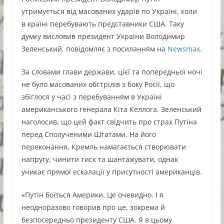
утримується від масованих ударів по Україні, коли
в країні перебувають представники США. Таку
думку висловив президент України Володимир
Зеленський, повідомляє з посиланням на
Newsmax
.
За словами глави держави, цієї та попередньої ночі
не було масованих обстрілів з боку Росії, що
збіглося у часі з перебуванням в Україні
американського генерала Кіта Келлога. Зеленський
наголосив, що цей факт свідчить про страх Путіна
перед Сполученими Штатами. На його
переконання, Кремль намагається створювати
напругу, чинити тиск та шантажувати, однак
уникає прямої ескалації у присутності американців.
«Путін боїться Америки. Це очевидно. І я
неодноразово говорив про це, зокрема й
безпосередньо президенту США. Я в цьому