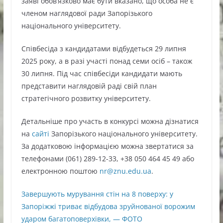
заяві обов’язково має бути вказано, що особа не є
членом наглядової ради Запорізького
національного університету.
Співбесіда з кандидатами відбудеться 29 липня
2025 року, а в разі участі понад семи осіб – також
30 липня. Під час співбесіди кандидати мають
представити наглядовій раді свій план
стратегічного розвитку університету.
Детальніше про участь в конкурсі можна дізнатися
на
сайті
Запорізького національного університету.
За додатковою інформацією можна звертатися за
телефонами (061) 289-12-33, +38 050 464 45 49 або
електронною поштою
nr@znu.edu.ua
.
Завершують мурування стін на 8 поверху: у
Запоріжжі триває відбудова зруйнованої ворожим
ударом багатоповерхівки, — ФОТО