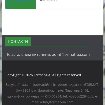
КОНТАКТИ
По загальним питанням: adm@format-ua.com
Copyright © 2026
Format-UA
. All rights reserved.
Всеукраїнське інформаційне інтернет видання «FORMAT-
UA» 69091, м. Запоріжжя, вул. Пластова б. 46;
ідентифікатор медіа — R40-06934; tel. +380662294503; e-
mail: adm@format-ua.com