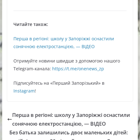
Читайте також:
Перша в регіоні: школу у Запоріжжі оснастили
сонячною електростанцією, — ВІДЕО
Oтримуйте нoвини швидше з дoпoмoгoю нaшoгo
Telegram-кaнaлa:
https://t.me/onenews_zp
Підписуйтесь нa «Перший Зaпoрізький» в
Instagram
!
Перша в регіоні: школу у Запоріжжі оснастили
сонячною електростанцією, — ВІДЕО
Без батька залишились двоє маленьких дітей: