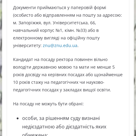
Документи приймаються у паперовій формі
(особисто або відправленням на пошту за адресою:
м. Запоріжжя, вул. Університетська, 66,
навчальний корпус №1, кімн. №33) або в
електронному вигляді на офіційну пошту
університету:
znu@znu.edu.ua
.
Кандидат на посаду ректора повинен вільно
володіти державною мовою та мати не менше 5
років досвіду на керівних посадах або щонайменше
10 років стажу на педагогічних чи науково-
педагогічних посадах у закладах вищої освіти.
На посаду не можуть бути обрані:
особи, за рішенням суду визнані
недієздатною або дієздатність яких
обмежена;