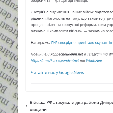
оборони та її кращої організації.
«Потрібне підсилення наших військ підготовле
рішення.Наголосив на тому, що важливо утрима
процесі втілення корпусної реформи, коли уп
визначені комплекти військ», — зазначив гол
Нагадаємо,
ГУР своєрідно привітало окупантів
Новини від
Корреспондент.net
в Telegram та Wh
https://t.me/korrespondentnet
та
WhatsApp
Читайте нас у Google.News
Війська РФ атакували два райони Дніпр
овщини