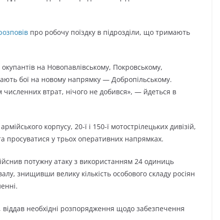
розповів
про робочу поїздку в підрозділи, що тримають
 окупантів на Новопавлівському, Покровському,
ають бої на новому напрямку — Добропільському.
м численних втрат, нічого не добився», — йдеться в
рмійського корпусу, 20-ї і 150-ї мотострілецьких дивізій,
а просуватися у трьох оперативних напрямках.
дійснив потужну атаку з використанням 24 одиниць
алу, знищивши велику кількість особового складу росіян
енні.
х, віддав необхідні розпорядження щодо забезпечення