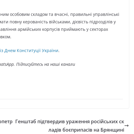
ним особовим складом та вчасні, правильні управлінські
ти повну керованість військами, дієвість підрозділів у
равління армійських корпусів приймають у секторах
овком.
 із Днем Конституції України
.
atsApp. Підписуйтесь на наші канали
опетр
Генштаб підтвердив ураження російських ск
ладів боєприпасів на Брянщині