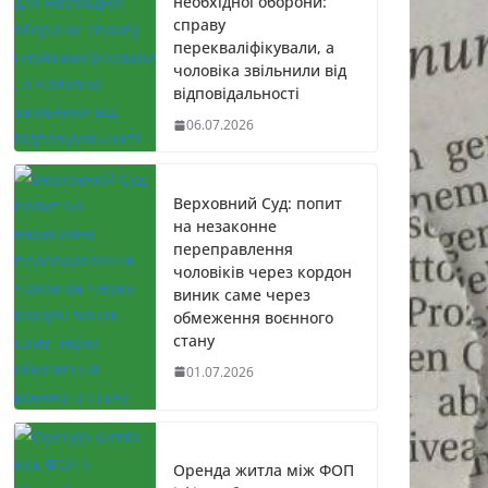
необхідної оборони:
справу
перекваліфікували, а
чоловіка звільнили від
відповідальності
06.07.2026
Верховний Суд: попит
на незаконне
переправлення
чоловіків через кордон
виник саме через
обмеження воєнного
стану
01.07.2026
Оренда житла між ФОП