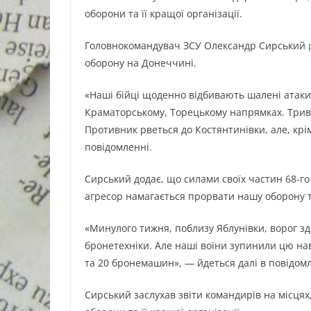
оборони та її кращої організації.
Головнокомандувач ЗСУ Олександр Сирський
оборону на Донеччині.
«Наші бійці щоденно відбивають шалені атаки
Краматорському, Торецькому напрямках. Трив
Противник рветься до Костянтинівки, але, крі
повідомленні.
Сирський додає, що силами своїх частин 68-го а
агресор намагається прорвати нашу оборону т
«Минулого тижня, поблизу Яблунівки, ворог з
бронетехніки. Але наші воїни зупинили цю нав
та 20 бронемашин», — йдеться далі в повідомл
Сирський заслухав звіти командирів на місця