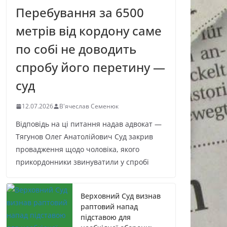
Перебування за 6500
метрів від кордону саме
по собі не доводить
спробу його перетину —
суд
12.07.2026
В'ячеслав Семенюк
Відповідь на ці питання надав адвокат —
Тягунов Олег Анатолійович Суд закрив
провадження щодо чоловіка, якого
прикордонники звинуватили у спробі
Верховний Суд визнав
раптовий напад
підставою для