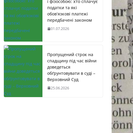
і фізособою: хто сплачує
податки та які
обов’язкові платежі
передбачені законом
01.07.2026
Пропущений строк на
спадщину під час війни
доведеться
обґрунтовувати в суді –
Верховний Суд
25.06.2026