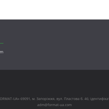
om
RMAT-UA» 69091, м. Запоріжжя, вул. Пластова б. 46; ідентифікато
adm@format-ua.com