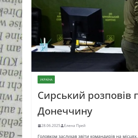
УКРАЇНА
Сирський розповів п
Донеччину
28.06.2025
Елена Прей
Головком заслухав звіти командирів на місця