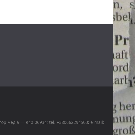
р медіа — R40-06934; tel. +380662294503; e-mail: