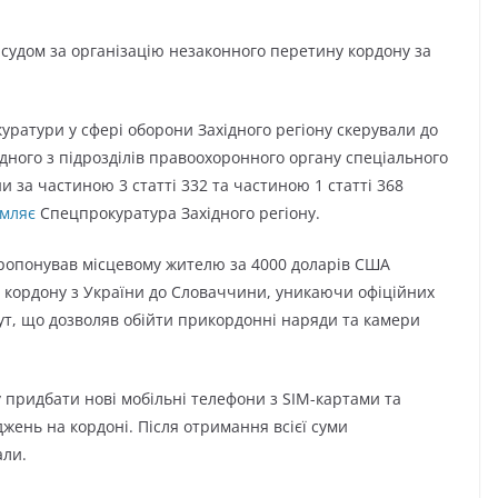
судом за організацію незаконного перетину кордону за
уратури у сфері оборони Західного регіону скерували до
дного з підрозділів правоохоронного органу спеціального
 за частиною 3 статті 332 та частиною 1 статті 368
омляє
Спецпрокуратура Західного регіону.
пропонував місцевому жителю за 4000 доларів США
 кордону з України до Словаччини, уникаючи офіційних
ут, що дозволяв обійти прикордонні наряди та камери
 придбати нові мобільні телефони з SIM-картами та
жень на кордоні. Після отримання всієї суми
али.