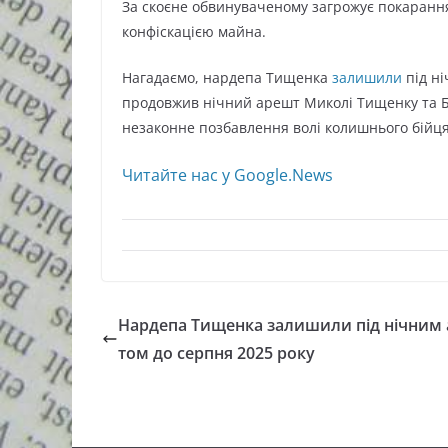
За скоєне обвинуваченому загрожує покарання 
конфіскацією майна.
Нагадаємо, нардепа Тищенка
залишили
під ні
продовжив нічний арешт Миколі Тищенку та Бо
незаконне позбавлення волі колишнього бійця
Читайте нас у Google.News
Нардепа Тищенка залишили під нічним
том до серпня 2025 року