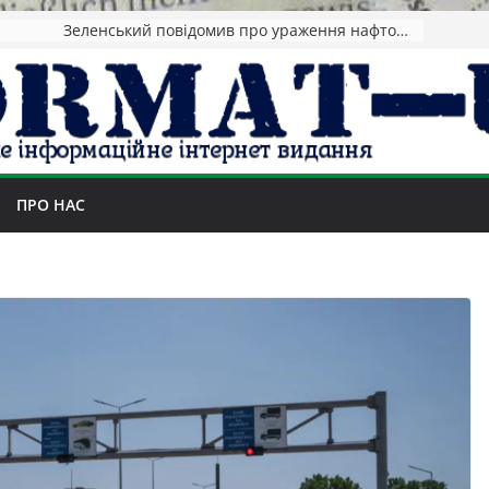
Зеленський повідомив про ураження нафтозаводів РФ за понад 1300 км від фронту
ПРО НАС