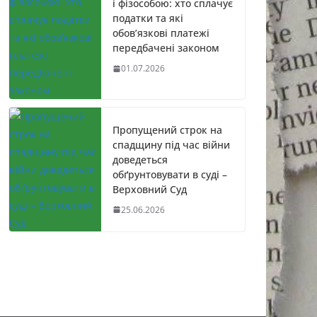
і фізособою: хто сплачує
податки та які
обов’язкові платежі
передбачені законом
01.07.2026
Пропущений строк на
спадщину під час війни
доведеться
обґрунтовувати в суді –
Верховний Суд
25.06.2026