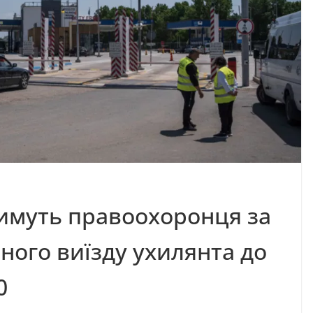
тимуть правоохоронця за
ного виїзду ухилянта до
0