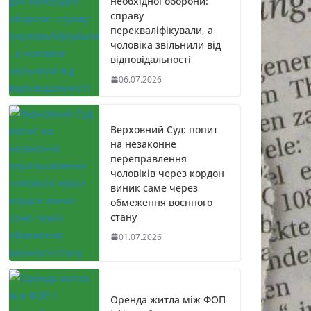
необхідної оборони:
справу
перекваліфікували, а
чоловіка звільнили від
відповідальності
06.07.2026
Верховний Суд: попит
на незаконне
переправлення
чоловіків через кордон
виник саме через
обмеження воєнного
стану
01.07.2026
Оренда житла між ФОП