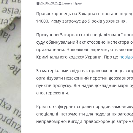
26.06.2025
Елена Прей
Правоохоронець на Закарпатті постане перед 
$4000. Йому загрожує до 9 років ув’язнення.
Прокурори Закарпатської спеціалізованої прок
суду обвинувальний акт стосовно інспектора о
призначення. Чоловікові інкримінують злочини
Кримінального кодексу України. Про це
повід
За матеріалами слідства, правоохоронець за
організувати незаконний перетин державного
пунктів пропуску. Він надав докладний маршр
спостереження.
Крім того, фігурант справи порадив замовнику
спеціальні інструменти для подолання загород
неправомірної вигоди правоохоронця затрим