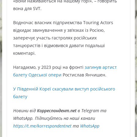
«Вони наживаються на нашому горі», – говорить
вона для SVT.
Водночас власник підприємства Touring Actors
відкидає звинувачення у зв’язках із Росією,
заперечує участь гастролях російських
танцюристів і відмовився давати подальші
коментарі.
Нагадаємо, у 2023 році на фронті
загинув артист
балету Одеської опери
Ростислав Янчишен.
У Південній Кореї скасували виступ російського
балету
Новини від
Корреспондент.net
в Telegram та
WhatsApp. Підписуйтесь на наші канали
https://t.me/korrespondentnet
та
WhatsApp