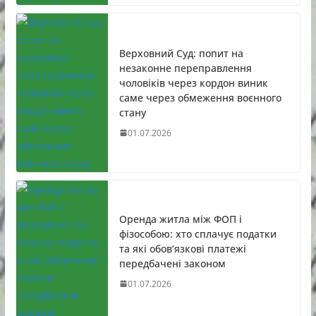
Верховний Суд: попит на
незаконне переправлення
чоловіків через кордон виник
саме через обмеження воєнного
стану
01.07.2026
Оренда житла між ФОП і
фізособою: хто сплачує податки
та які обов’язкові платежі
передбачені законом
01.07.2026