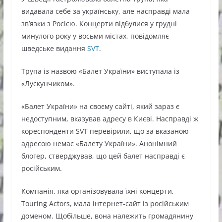
видавала себе за українську, але насправді мала
зв’язки з Росією. Концерти відбулися у грудні
минулого року у восьми містах, повідомляє
шведське видання
SVT
.
Трупа із назвою «Балет України» виступала із
«Лускунчиком».
«Балет України» на своєму сайті, який зараз є
недоступним, вказував адресу в Києві. Насправді ж
кореспонденти SVT перевірили, що за вказаною
адресою немає «Балету України». Анонімний
блогер, стверджував, що цей балет насправді є
російським.
Компанія, яка організовувала їхні концерти,
Touring Actors, мала інтернет-сайт із російським
доменом. Щобільше, вона належить громадянину