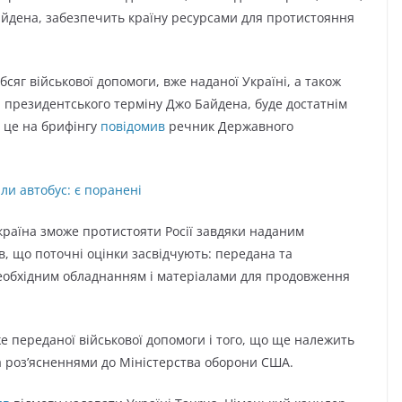
айдена, забезпечить країну ресурсами для протистояння
сяг військової допомоги, вже наданої Україні, а також
 президентського терміну Джо Байдена, буде достатнім
о це на брифінгу
повідомив
речник Державного
ли автобус: є поранені
країна зможе протистояти Росії завдяки наданим
в, що поточні оцінки засвідчують: передана та
еобхідним обладнанням і матеріалами для продовження
е переданої військової допомоги і того, що ще належить
а роз’ясненнями до Міністерства оборони США.