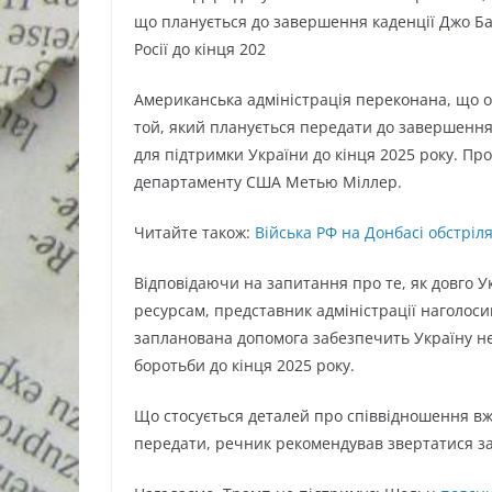
що планується до завершення каденції Джо Б
Росії до кінця 202
Американська адміністрація переконана, що об
той, який планується передати до завершення
для підтримки України до кінця 2025 року. Пр
департаменту США Метью Міллер.
Читайте також:
Війська РФ на Донбасі обстріля
Відповідаючи на запитання про те, як довго У
ресурсам, представник адміністрації наголоси
запланована допомога забезпечить Україну н
боротьби до кінця 2025 року.
Що стосується деталей про співвідношення вж
передати, речник рекомендував звертатися з