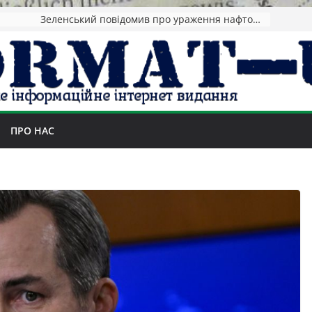
Зеленський повідомив про ураження нафтозаводів РФ за понад 1300 км від фронту
ПРО НАС