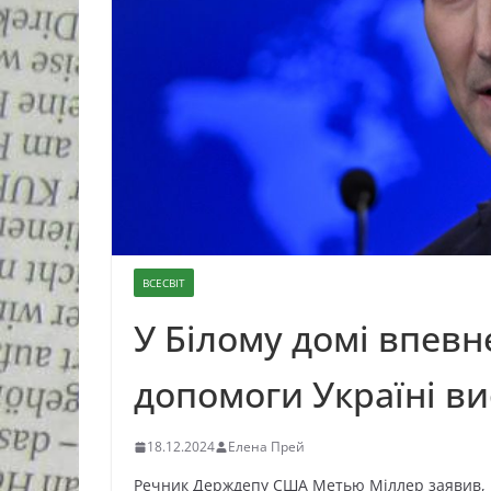
ВСЕСВІТ
У Білому домі впевн
допомоги Україні ви
18.12.2024
Елена Прей
Речник Держдепу США Метью Міллер заявив, що 