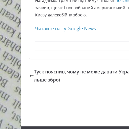
Нагадаємо, Трамп не підтримує: Шольц
поясн
заявив, що як і новообраний американський 
Києву далекобійну зброю.
Читайте нас у Google.News
Туск пояснив, чому не може давати Украї
льше зброї