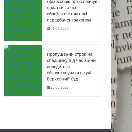
і фізособою: хто сплачує
податки та які
обов’язкові платежі
передбачені законом
01.07.2026
Пропущений строк на
спадщину під час війни
доведеться
обґрунтовувати в суді –
Верховний Суд
25.06.2026