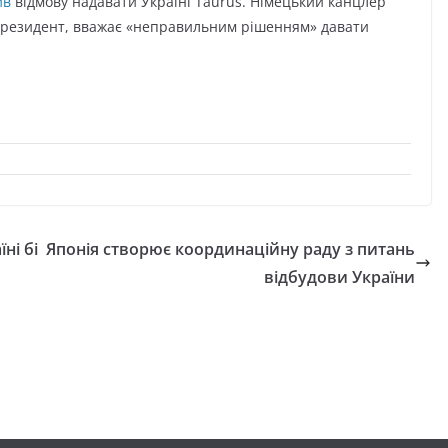
ив
відмову надавати Україні Taurus. Німецький канцлер
президент, вважає «неправильним рішенням» давати
ні бі
Японія створює координаційну раду з питань
відбудови України