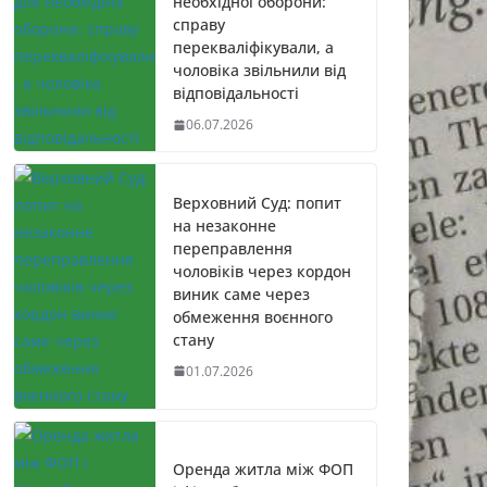
необхідної оборони:
справу
перекваліфікували, а
чоловіка звільнили від
відповідальності
06.07.2026
Верховний Суд: попит
на незаконне
переправлення
чоловіків через кордон
виник саме через
обмеження воєнного
стану
01.07.2026
Оренда житла між ФОП