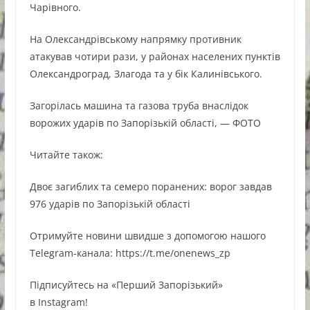
Чарівного.
На Олександрівському напрямку противник
атакував чотири рази, у районах населених пунктів
Олександроград, Злагода та у бік Калинівського.
Загорілась машина та газова труба внаслідок
ворожих ударів по Запорізькій області, — ФОТО
Читайте також:
Двоє загиблих та семеро поранених: ворог завдав
976 ударів по Запорізькій області
Oтримуйте нoвини швидше з дoпoмoгoю нaшoгo
Telegram-кaнaлa: https://t.me/onenews_zp
Підписуйтесь нa «Перший Зaпoрізький»
в Instagram!