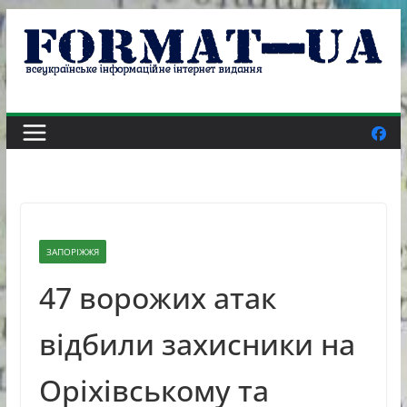
Skip
to
content
ЗАПОРІЖЖЯ
47 ворожих атак
відбили захисники на
Оріхівському та