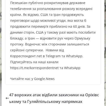
Пезешкіан публічно розкритикував державне
телебачення за розпалювання розколу всередині
країни. Як відомо, США та Іран продовжують
переговори щодо можливої угоди, яка могла б
продовжити перемир’я приблизно на 60 днів. За
даними сторін, США у такому разі мають послабити
блокаду, а Іран — відновити рух через Ормузьку
протоку. Водночас між сторонами залишаються
серйозні суперечки. Новини від
Корреспондент.net в Telegram та WhatsApp.
Підписуйтесь на наші канали
https://t.me/korrespondentnet та WhatsApp
Читайте нас у Google.News
47 ворожих атак відбили захисники на Оріхівс
ькому та Гуляйпільському напрямках