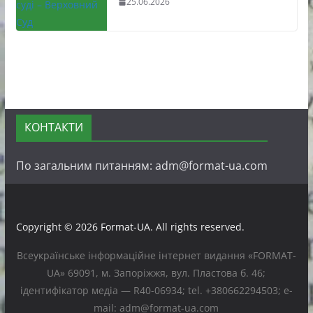
25.06.2026
КОНТАКТИ
По загальним питанням: adm@format-ua.com
Copyright © 2026
Format-UA
. All rights reserved.
Всеукраїнське інформаційне інтернет видання «FORMAT-
UA» 69091, м. Запоріжжя, вул. Пластова б. 46;
ідентифікатор медіа — R40-06934; tel. +380662294503; e-
mail: adm@format-ua.com