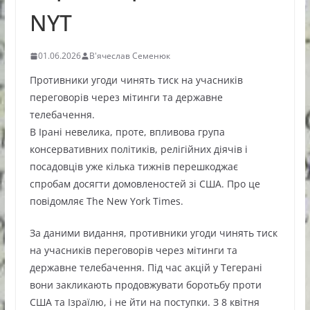
NYT
01.06.2026
В'ячеслав Семенюк
Противники угоди чинять тиск на учасників
переговорів через мітинги та державне
телебачення.
В Ірані невелика, проте, впливова група
консервативних політиків, релігійних діячів і
посадовців уже кілька тижнів перешкоджає
спробам досягти домовленостей зі США. Про це
повідомляє The New York Times.
За даними видання, противники угоди чинять тиск
на учасників переговорів через мітинги та
державне телебачення. Під час акцій у Тегерані
вони закликають продовжувати боротьбу проти
США та Ізраїлю, і не йти на поступки. З 8 квітня