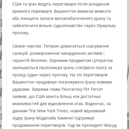
США та Іран ведуть переговори після укладення
крихкого перемир’я. Вашингтон вимагає вивезти
або знищити запаси високозбагаченого урану та
забезпечити вільне судноплавство через Ормузьку
протоку.
Своєю чергою, Тегеран домагається скасування
санкцій, розмороження закордонних активів і
гарантій безпеки. Окремим предметом суперечок
залишається пропозиція Ірану стягувати плату за
прохід суден через протоку. На тлі переговорів
Вашингтон продовжує погрожувати Ірану новими
ударами. Зокрема глава Пентагону Піт Гегсет
заявив, що США мають більш ніж достатньо
можливостей для відновлення атак. Водночас, за
даними The New York Times, новий верховний
лідер Ірану Моджтаба Хаменеї підтримує
продовження переговорів, тоді як президент Масуд