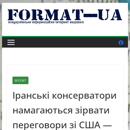
Skip
to
content
ВСЕСВІТ
Іранські консерватори
намагаються зірвати
переговори зі США —