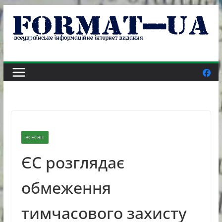
Skip
to
content
ВСЕСВІТ
ЄС розглядає
обмеження
тимчасового захисту