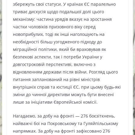
збережуть свої статуси. У країнах ЄС паралельно
триває дискусія щодо подальшої долі цього
механізму: частина урядів вказує на зростання
частки чоловіків призовного віку серед
новоприбулих, тоді як інші наголошують на
необхідності більш узгодженого підходу до
міграційної політики, який би враховував як
безпекові аспекти, так і потреби України у
довгостроковій перспективі, включно з
відновленням держави після війни. Розгляд цього
питання запланований на рівні міністрів
внутрішніх справ та юстиції ЄС, при цьому будь-які
зміни до чинної директиви можуть бути внесені
лише за ініціативи Європейської комісії.
Нагадаємо, за добу на фронті — 276 боєзіткнень,
найважчі бої на Покровському та Гуляйпільському
напрямках. За добу на фронті зафіксовано 276