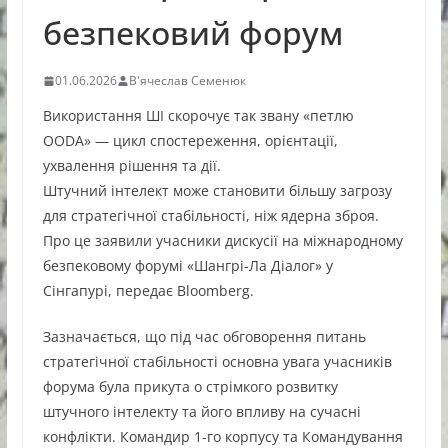
безпековий форум
01.06.2026
В'ячеслав Семенюк
Використання ШІ скорочує так звану «петлю
OODA» — цикл спостереження, орієнтації,
ухвалення рішення та дії.
Штучний інтелект може становити більшу загрозу
для стратегічної стабільності, ніж ядерна зброя.
Про це заявили учасники дискусії на міжнародному
безпековому форумі «Шангрі-Ла Діалог» у
Сінгапурі, передає Bloomberg.
Зазначається, що під час обговорення питань
стратегічної стабільності основна увага учасників
форума була прикута о стрімкого розвитку
штучного інтелекту та його впливу на сучасні
конфлікти. Командир 1-го корпусу та Командування