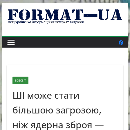
Skip
to
content
ВСЕСВІТ
ШІ може стати
більшою загрозою,
ніж ядерна зброя —