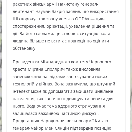
ракетних військ армії Пакистану генерал-
лейтенант Науман Закрія заявив, що використання
ШІ скорочує так звану «петлю OODA» — цикл
спостереження, орієнтації, ухвалення рішення та
дії. За його словами, це створює ситуацію, коли
людина більше не встигає повноцінно оцінити
обстановку.
Президентка Міжнародного комітету Червоного
Хреста Мір’яна Сполярич також висловила
занепокоєння наслідками застосування нових
технологій у війнах. Вона зазначила, що штучний
інтелект може як допомагати захищати цивільне
населення, так і значно підвищувати ризики для
нього. Водночас тема ядерного стримування
залишалася важливою частиною дискусії.
Представник Народно-визвольної армії Китаю
генерал-майор Мен Сянцін підтвердив позицію