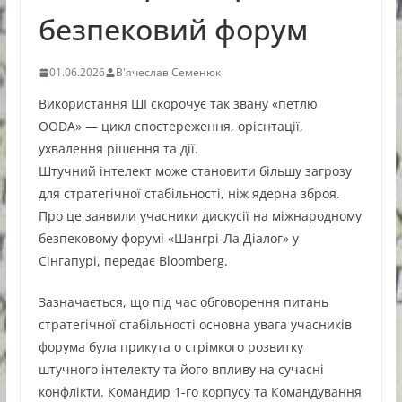
безпековий форум
01.06.2026
В'ячеслав Семенюк
Використання ШІ скорочує так звану «петлю
OODA» — цикл спостереження, орієнтації,
ухвалення рішення та дії.
Штучний інтелект може становити більшу загрозу
для стратегічної стабільності, ніж ядерна зброя.
Про це заявили учасники дискусії на міжнародному
безпековому форумі «Шангрі-Ла Діалог» у
Сінгапурі, передає Bloomberg.
Зазначається, що під час обговорення питань
стратегічної стабільності основна увага учасників
форума була прикута о стрімкого розвитку
штучного інтелекту та його впливу на сучасні
конфлікти. Командир 1-го корпусу та Командування