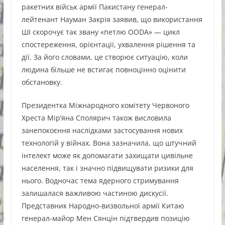
ракетних військ армії Пакистану генерал-
лейтенант Науман Закрія заявив, що використання
ШІ скорочує так звану «петлю OODA» — цикл
спостереження, орієнтації, ухвалення рішення та
дії. За його словами, це створює ситуацію, коли
людина більше не встигає повноцінно оцінити
обстановку.
Президентка Міжнародного комітету Червоного
Хреста Мір’яна Сполярич також висловила
занепокоєння наслідками застосування нових
технологій у війнах. Вона зазначила, що штучний
інтелект може як допомагати захищати цивільне
населення, так і значно підвищувати ризики для
нього. Водночас тема ядерного стримування
залишалася важливою частиною дискусії.
Представник Народно-визвольної армії Китаю
генерал-майор Мен Сянцін підтвердив позицію