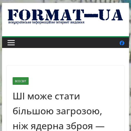
Skip
to
content
ВСЕСВІТ
ШІ може стати
більшою загрозою,
ніж ядерна зброя —