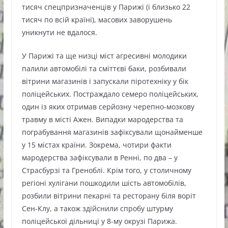
тисяч спецпризначенців у Парижі (і близько 22
тисяч по всій країні), масових заворушень
уникнути не вдалося.
У Парижі та ще низці міст агресивні молодики
палили автомобілі та сміттєві баки, розбивали
вітрини магазинів і запускали піротехніку у бік
поліцейських. Постраждало семеро поліцейських,
один із яких отримав серйозну черепно-мозкову
травму в місті Ажен. Випадки мародерства та
пограбування магазинів зафіксували щонайменше
у 15 містах країни. Зокрема, чотири факти
мародерства зафіксували в Ренні, по два – у
Страсбурзі та Греноблі. Крім того, у столичному
регіоні хулігани пошкодили шість автомобілів,
розбили вітрини пекарні та ресторану біля воріт
Сен-Клу, а також здійснили спробу штурму
поліцейської дільниці у 8-му окрузі Парижа.