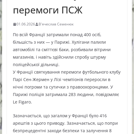
перемоги ПСЖ
01.06.2026
В'ячеслав Семенюк
По всій Франції затримали понад 400 осіб,
більшість з них — у Парижі. Хулігани палили
автомобілі та сміттєві баки, розбивали вітрини
магазинів, і навіть здійснили спробу штурму
поліцейської дільниці.
У Франції святкування перемоги футбольного клубу
Парі Сен-Жермен у Лізі чемпіонів переросли в
нічні погроми та сутички з правоохоронцями. У
Парижі поліція затримала 283 людини, повідомляє
Le Figaro.
Зазначається, що загалом у Франції було 416
арештів з цього приводу. Зазначається, що попри
безпрецедентні заходи безпеки та залучення 8