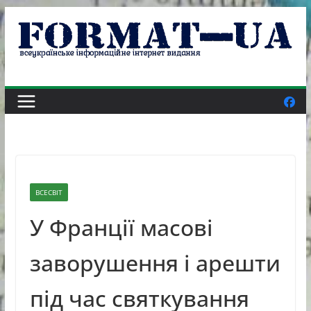
Skip
to
content
ВСЕСВІТ
У Франції масові
заворушення і арешти
під час святкування