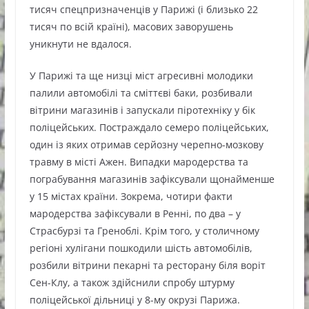
тисяч спецпризначенців у Парижі (і близько 22
тисяч по всій країні), масових заворушень
уникнути не вдалося.
У Парижі та ще низці міст агресивні молодики
палили автомобілі та сміттєві баки, розбивали
вітрини магазинів і запускали піротехніку у бік
поліцейських. Постраждало семеро поліцейських,
один із яких отримав серйозну черепно-мозкову
травму в місті Ажен. Випадки мародерства та
пограбування магазинів зафіксували щонайменше
у 15 містах країни. Зокрема, чотири факти
мародерства зафіксували в Ренні, по два – у
Страсбурзі та Греноблі. Крім того, у столичному
регіоні хулігани пошкодили шість автомобілів,
розбили вітрини пекарні та ресторану біля воріт
Сен-Клу, а також здійснили спробу штурму
поліцейської дільниці у 8-му окрузі Парижа.