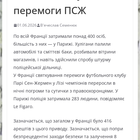
перемоги ПСЖ
01.06.2026
В'ячеслав Семенюк
По всій Франції затримали понад 400 осіб,
більшість з них — у Парижі. Хулігани палили
автомобілі та сміттєві баки, розбивали вітрини
магазинів, і навіть здійснили спробу штурму
поліцейської дільниці.
У Франції святкування перемоги футбольного клубу
Парі Сен-Жермен у Лізі чемпіонів переросли в
нічні погроми та сутички з правоохоронцями. У
Парижі поліція затримала 283 людини, повідомляє
Le Figaro.
Зазначається, що загалом у Франції було 416
арештів з цього приводу. Зазначається, що попри
безпрецедентні заходи безпеки та залучення 8