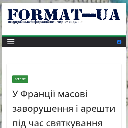
Skip
to
content
ВСЕСВІТ
У Франції масові
заворушення і арешти
під час святкування