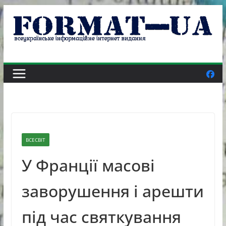
Skip
to
content
ВСЕСВІТ
У Франції масові
заворушення і арешти
під час святкування