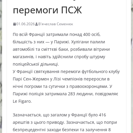
перемоги ПСЖ
01.06.2026
В'ячеслав Семенюк
По всій Франції затримали понад 400 осіб,
більшість з них — у Парижі. Хулігани палили
автомобілі та сміттєві баки, розбивали вітрини
магазинів, і навіть здійснили спробу штурму
поліцейської дільниці.
У Франції святкування перемоги футбольного клубу
Парі Сен-Жермен у Лізі чемпіонів переросли в
нічні погроми та сутички з правоохоронцями. У
Парижі поліція затримала 283 людини, повідомляє
Le Figaro.
Зазначається, що загалом у Франції було 416
арештів з цього приводу. Зазначається, що попри
безпрецедентні заходи безпеки та залучення 8