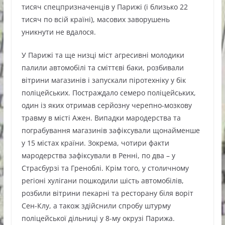
тисяч спецпризначенців у Парижі (і близько 22
тисяч по всій країні), масових заворушень
уникнути не вдалося.
У Парижі та ще низці міст агресивні молодики
палили автомобілі та сміттєві баки, розбивали
вітрини магазинів і запускали піротехніку у бік
поліцейських. Постраждало семеро поліцейських,
один із яких отримав серйозну черепно-мозкову
травму в місті Ажен. Випадки мародерства та
пограбування магазинів зафіксували щонайменше
у 15 містах країни. Зокрема, чотири факти
мародерства зафіксували в Ренні, по два – у
Страсбурзі та Греноблі. Крім того, у столичному
регіоні хулігани пошкодили шість автомобілів,
розбили вітрини пекарні та ресторану біля воріт
Сен-Клу, а також здійснили спробу штурму
поліцейської дільниці у 8-му окрузі Парижа.