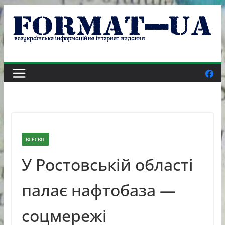
Skip
to
content
ВСЕСВІТ
У Ростовській області
палає нафтобаза —
соцмережі