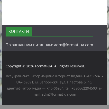
КОНТАКТИ
По загальним питанням: adm@format-ua.com
Copyright © 2026
Format-UA
. All rights reserved.
Всеукраїнське інформаційне інтернет видання «FORMAT-
UA» 69091, м. Запоріжжя, вул. Пластова б. 46;
ідентифікатор медіа — R40-06934; tel. +380662294503; e-
mail: adm@format-ua.com