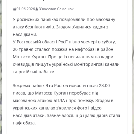
01.06.2026
В'ячеслав Семенюк
У російських пабліках повідомляли про масовану
атаку безпілотників. Згодом з’явилися кадри з
наслідками.
У Ростовській області Росії пізно увечері в суботу,
20 травня сталася пожежа на нафтобазі в районі
Матвєєв Курган. Про це із посиланням на кадри
очевидців пишуть українські моніторингові канали
та російські пабліки.
Зокрема паблік Это Ростов новости після 23.00
писав, що Матвєєв Курган перебуває під
масованою атакою БПЛА і про пожежу. Згодом в
українських каналах з’явилися фото і відео
наслідків атаки. Зазначалося, що ціллю дарів стала
нафтобаза.