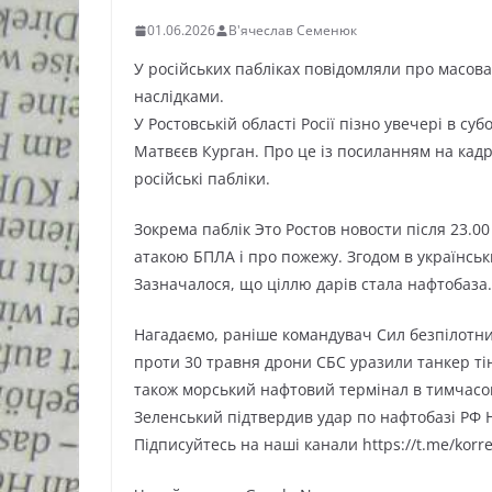
01.06.2026
В'ячеслав Семенюк
У російських пабліках повідомляли про масован
наслідками.
У Ростовській області Росії пізно увечері в су
Матвєєв Курган. Про це із посиланням на кадр
російські пабліки.
Зокрема паблік Это Ростов новости після 23.0
атакою БПЛА і про пожежу. Згодом в українськи
Зазначалося, що ціллю дарів стала нафтобаза.
Нагадаємо, раніше командувач Сил безпілотни
проти 30 травня дрони СБС уразили танкер тін
також морський нафтовий термінал в тимчасово
Зеленський підтвердив удар по нафтобазі РФ 
Підписуйтесь на наші канали https://t.me/kor