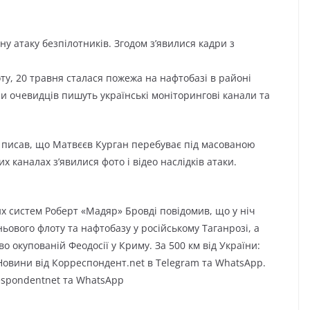
у атаку безпілотників. Згодом з’явилися кадри з
боту, 20 травня сталася пожежа на нафтобазі в районі
и очевидців пишуть українські моніторингові канали та
0 писав, що Матвєєв Курган перебуває під масованою
х каналах з’явилися фото і відео наслідків атаки.
х систем Роберт «Мадяр» Бровді повідомив, що у ніч
ьового флоту та нафтобазу у російському Таганрозі, а
 окупованій Феодосії у Криму. За 500 км від України:
Новини від Корреспондент.net в Telegram та WhatsApp.
respondentnet та WhatsApp