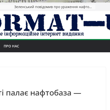
Зеленський повідомив про ураження нафтозаводів РФ за понад 1300 км від фронту
ПРО НАС
ті палає нафтобаза —