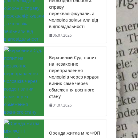
необхідної оборони:
справу
перекваліфікували, а
чоловіка звільнили від
відповідальності
06.07.2026
Верховний Суд: попит
на незаконне
переправлення
чоловіків через кордон
виник саме через
обмеження воєнного
стану
01.07.2026
Оренда житла між ФОП