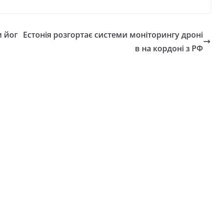
и йог
Естонія розгортає системи моніторингу дроні
в на кордоні з РФ