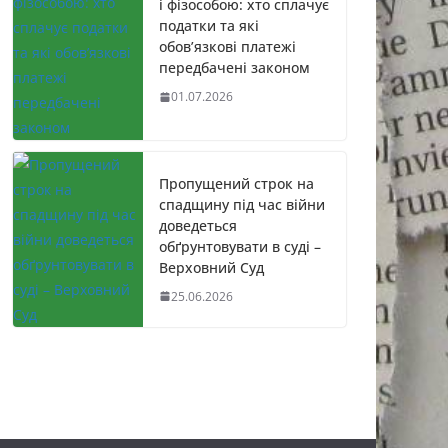
і фізособою: хто сплачує
податки та які
обов’язкові платежі
передбачені законом
01.07.2026
Пропущений строк на
спадщину під час війни
доведеться
обґрунтовувати в суді –
Верховний Суд
25.06.2026