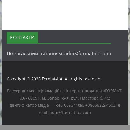
КОНТАКТИ
По загальним питанням: adm@format-ua.com
Copyright © 2026
Format-UA
. All rights reserved.
Всеукраїнське інформаційне інтернет видання «FORMAT-
UA» 69091, м. Запоріжжя, вул. Пластова б. 46;
ідентифікатор медіа — R40-06934; tel. +380662294503; e-
mail: adm@format-ua.com