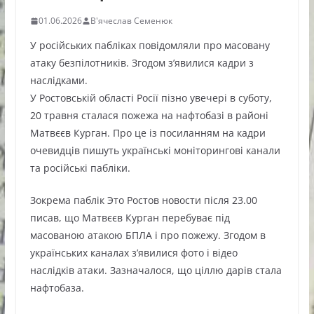
01.06.2026
В'ячеслав Семенюк
У російських пабліках повідомляли про масовану
атаку безпілотників. Згодом з’явилися кадри з
наслідками.
У Ростовській області Росії пізно увечері в суботу,
20 травня сталася пожежа на нафтобазі в районі
Матвєєв Курган. Про це із посиланням на кадри
очевидців пишуть українські моніторингові канали
та російські пабліки.
Зокрема паблік Это Ростов новости після 23.00
писав, що Матвєєв Курган перебуває під
масованою атакою БПЛА і про пожежу. Згодом в
українських каналах з’явилися фото і відео
наслідків атаки. Зазначалося, що ціллю дарів стала
нафтобаза.