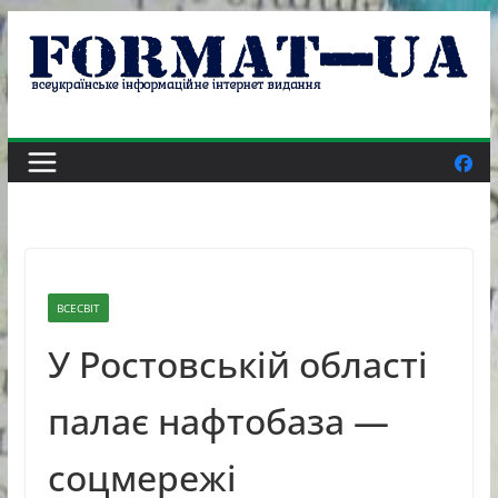
Skip
to
content
ВСЕСВІТ
У Ростовській області
палає нафтобаза —
соцмережі