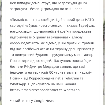
цей випадок демонструє, що безрозсудні дії РФ
загрожують безпеці громадян по всій Європі.
«Пильність — ціна свободи. Цей старий девіз НАТО
сьогодні набуває нового сенсу», — сказав Вадефуль,
наголосивши, що європейські країни продовжать
підтримувати Україну та зміцнювати власну
обороноздатність. Як відомо, у ніч проти 29 травня
під час російської атаки на Україну дрон врізався у
10-поверховий будинок в румунському місті Галац.
Постраждали двоє людей. Заступник голови Ради
безпеки РФ Дмитро Медведєв заявив, що такі
інциденти на території ЄС «триватимуть і надалі».
Новини від Корреспондент.net в Telegram та
WhatsApp. Підписуйтесь на наші канали
https://t.me/korrespondentnet та WhatsApp
Читайте нас у Google.News