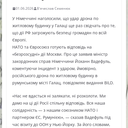
01.06.2026
В'ячеслав Семенюк
У Німеччині наголосили, що удар дрона по
житловому будинку у Галаці ще раз свідчать про те,
що дії РФ загрожують безпеці громадян по всій
Європі.
НАТО та Євросоюз готують відповідь на
«безрозсудні» дії Москви. Про це заявив міністр
закордонних справ Німеччини Йоханн Вадефуль,
коментуючи інцидент з ударом, ймовірно,
російського дрона по житловому будинку в
румунському місті Галац, повідомляє видання BILD.
«Нас не вдасться ні залякати, ні розколоти. Ми
дамо на ці дії Росії спільну відповідь. Вся наша
солідарність — з нашим союзником НАТО і
партнером ЄС, Румунією», — сказав Вадефуль під
час візиту до ООН у Нью-Йорку. За його словами,