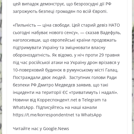
цей випадок демонструє, що безрозсудні дії РФ
загрожують безпеці громадян по всій Європі.
«Пильність — ціна свободи. Цей старий девіз НАТО
сьогодні набуває нового сенсу», — сказав Вадефуль,
наголосивши, що європейські країни продовжать
підтримувати Україну та зміцнювати власну
обороноздатність. Як відомо, у ніч проти 29 травня
під час російської атаки на Україну дрон врізався у
10-поверховий будинок в румунському місті Галац.
Постраждали двоє людей. Заступник голови Ради
безпеки РФ Дмитро Медведєв заявив, що такі
інциденти на території ЄС «триватимуть і надалі».
Новини від Корреспондент.net в Telegram та
WhatsApp. Підписуйтесь на наші канали
https://t.me/korrespondentnet та WhatsApp
Читайте нас у Google.News