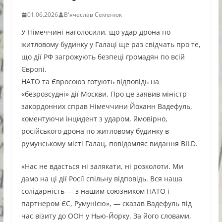
01.06.2026
В'ячеслав Семенюк
У Німеччині наголосили, що удар дрона по
житловому будинку у Галаці ще раз свідчать про те,
що дії РФ загрожують безпеці громадян по всій
Європі.
НАТО та Євросоюз готують відповідь на
«безрозсудні» дії Москви. Про це заявив міністр
закордонних справ Німеччини Йоханн Вадефуль,
коментуючи інцидент з ударом, ймовірно,
російського дрона по житловому будинку в
румунському місті Галац, повідомляє видання BILD.
«Нас не вдасться ні залякати, ні розколоти. Ми
дамо на ці дії Росії спільну відповідь. Вся наша
солідарність — з нашим союзником НАТО і
партнером ЄС, Румунією», — сказав Вадефуль під
час візиту до ООН у Нью-Йорку. За його словами,