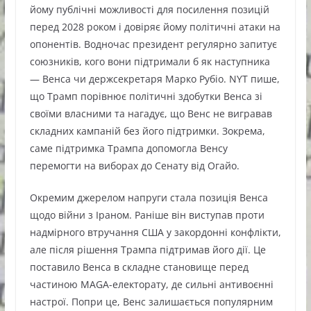
йому публічні можливості для посилення позицій
перед 2028 роком і довіряє йому політичні атаки на
опонентів. Водночас президент регулярно запитує
союзників, кого вони підтримали б як наступника
— Венса чи держсекретаря Марко Рубіо. NYT пише,
що Трамп порівнює політичні здобутки Венса зі
своїми власними та нагадує, що Венс не вигравав
складних кампаній без його підтримки. Зокрема,
саме підтримка Трампа допомогла Венсу
перемогти на виборах до Сенату від Огайо.
Окремим джерелом напруги стала позиція Венса
щодо війни з Іраном. Раніше він виступав проти
надмірного втручання США у закордонні конфлікти,
але після рішення Трампа підтримав його дії. Це
поставило Венса в складне становище перед
частиною MAGA-електорату, де сильні антивоєнні
настрої. Попри це, Венс залишається популярним