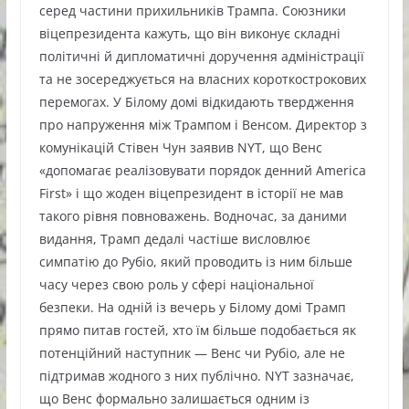
серед частини прихильників Трампа. Союзники
віцепрезидента кажуть, що він виконує складні
політичні й дипломатичні доручення адміністрації
та не зосереджується на власних короткострокових
перемогах. У Білому домі відкидають твердження
про напруження між Трампом і Венсом. Директор з
комунікацій Стівен Чун заявив NYT, що Венс
«допомагає реалізовувати порядок денний America
First» і що жоден віцепрезидент в історії не мав
такого рівня повноважень. Водночас, за даними
видання, Трамп дедалі частіше висловлює
симпатію до Рубіо, який проводить із ним більше
часу через свою роль у сфері національної
безпеки. На одній із вечерь у Білому домі Трамп
прямо питав гостей, хто їм більше подобається як
потенційний наступник — Венс чи Рубіо, але не
підтримав жодного з них публічно. NYT зазначає,
що Венс формально залишається одним із