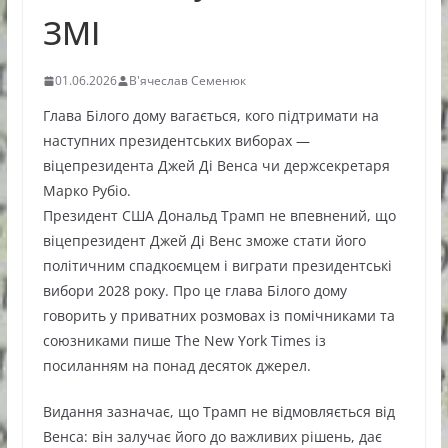
ЗМІ
01.06.2026
В'ячеслав Семенюк
Глава Білого дому вагається, кого підтримати на
наступних президентських виборах —
віцепрезидента Джей Ді Венса чи держсекретаря
Марко Рубіо.
Президент США Дональд Трамп не впевнений, що
віцепрезидент Джей Ді Венс зможе стати його
політичним спадкоємцем і виграти президентські
вибори 2028 року. Про це глава Білого дому
говорить у приватних розмовах із помічниками та
союзниками пише The New York Times із
посиланням на понад десяток джерел.
Видання зазначає, що Трамп не відмовляється від
Венса: він залучає його до важливих рішень, дає