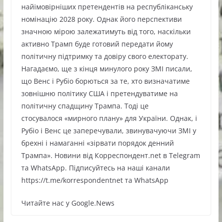
найімовірніших претендентів на республіканську
номінацію 2028 року. Однак його перспективи
значною мірою залежатимуть від того, наскільки
активно Трамп буде готовий передати йому
політичну підтримку та довіру свого електорату.
Нагадаємо, ще з кінця минулого року ЗМІ писали,
що Венс і Рубіо борються за те, хто визначатиме
зовнішню політику США і претендуватиме на
політичну спадщину Трампа. Тоді це
стосувалося «мирного плану» для України. Однак, і
Рубіо і Венс це заперечували, звинувачуючи ЗМІ у
брехні і намаганні «зірвати порядок денний
Трампа». Новини від Корреспондент.net в Telegram
та WhatsApp. Підписуйтесь на наші канали
https://t.me/korrespondentnet та WhatsApp
Читайте нас у Google.News