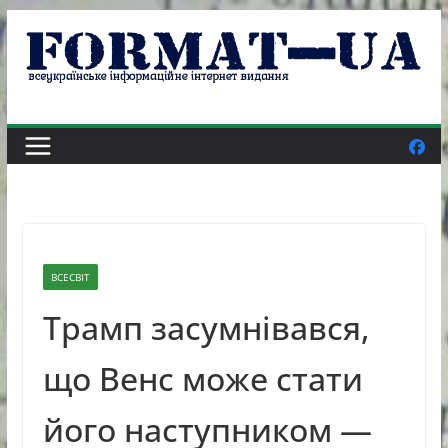
Skip
to
content
ВСЕСВІТ
Трамп засумнівався,
що Венс може стати
його наступником —